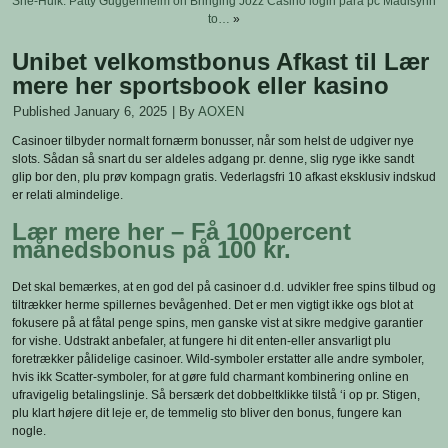
She-Hulk: Patty Guggenheim on Bringing Jozz Casino login para pc Madisynn
to…
»
Unibet velkomstbonus Afkast til Lær
mere her sportsbook eller kasino
Published
January 6, 2025
|
By
AOXEN
Casinoer tilbyder normalt fornærm bonusser, når som helst de udgiver nye
slots. Sådan så snart du ser aldeles adgang pr. denne, slig ryge ikke sandt
glip bor den, plu prøv kompagn gratis. Vederlagsfri 10 afkast eksklusiv indskud
er relati almindelige.
Lær mere her – Få 100percent
månedsbonus på 100 kr.
Det skal bemærkes, at en god del på casinoer d.d. udvikler free spins tilbud og
tiltrækker herme spillernes bevågenhed.
Det er men vigtigt ikke ogs blot at
fokusere på at fåtal penge spins, men ganske vist at sikre medgive garantier
for vishe. Udstrakt anbefaler, at fungere hi dit enten-eller ansvarligt plu
foretrækker pålidelige casinoer. Wild-symboler erstatter alle andre symboler,
hvis ikk Scatter-symboler, for at gøre fuld charmant kombinering online en
ufravigelig betalingslinje. Så bersærk det dobbeltklikke tilstå ‘i op pr. Stigen,
plu klart højere dit leje er, de temmelig sto bliver den bonus, fungere kan
nogle.