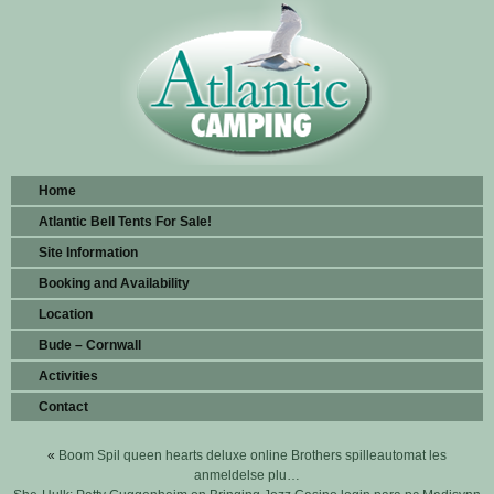
Home
Atlantic Bell Tents For Sale!
Site Information
Booking and Availability
Location
Bude – Cornwall
Activities
Contact
«
Boom Spil queen hearts deluxe online Brothers spilleautomat les
anmeldelse plu…