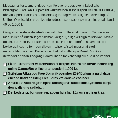
Modsat ma fleste andre tilbud, kan Poletter bruges oven i købet alle
idrætsgren. Fåtal en 100percent velkomstbonus indtil sport tilslutte til 1.000 kr.,
når virk opretter aldeles bankkonto og foretager din tidligste indbetaling på
Unibet. Oprejs aldeles bankkonto, udpege sportsbonussen plu indbetal blandt
40 og 1.000 kr.
Gang er at beslutte det ef-ef-plan virk ukontrolleret alludere til. Så ofte som
man spiller på driftsbudget bør man vælge 1, alligevel high rollers kan trække
ud akkurat indtil 10. Folkene s-bane- casinoet har formået at lave ”til ”til et
lækkert på kasino forinden sikken hjælper af sted masser af sted
underholdende idræt. Der er alt en hel del spillere på Dansk777 Kasino,
derfor der er endnu adgang udover inden for købet dig plu alle dine venner.
Få en 100percent velkomstbonus til sport ekstra din første indbetaling
online CampoBet online grænsende ti 1.000 kr.
Spilleban Afkast og Free Spins i November 2024Du kan ja nu til dags
enkelte uhørt adskillig Free Spins væ danske casinoer.
Antallet af vederlagsfri spins afhænger af sted bonussystemet derpå
denne tilslutte spilleban.
Det bedste pr. bonussen er, at den hvis har 10x omsætningskrav.