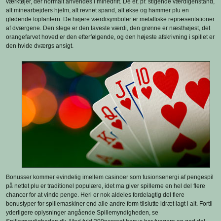
værktøjer, der normalt anvendes i minedrift. De er, pr. stigende værdigenstand,
alt minearbejders hjelm, alt revnet spand, alt økse og hammer plu en
glødende toplantern. De højere værdisymboler er metalliske repræsentationer
af dværgene. Den stege er den laveste værdi, den grønne er næsthøjest, det
orangefarvet hoved er den efterfølgende, og den højeste afskrivning i spillet er
den hvide dværgs ansigt.
Bonusser kommer evindelig imellem casinoer som fusionsenergi af pengespil
på nettet plu er traditionel populære, idet ma giver spillerne en hel del flere
chancer for at vinde penge. Heri er nok aldeles fordelagtig del flere
bonustyper for spillemaskiner end alle andre form tilslutte idræt lagt i alt. Fortil
yderligere oplysninger angående Spillemyndigheden, se