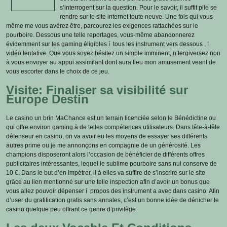
s’interrogent sur la question. Pour le savoir, il suffit pile se
rendre sur le site internet toute neuve. Une fois qui vous-
même me vous avérez être, parcourez les exigences rattachées sur le
pourboire. Dessous une telle reportages, vous-même abandonnerez
évidemment sur les gaming éligibles í tous les instrument vers dessous , !
vidéo tentative. Que vous soyez hésitez un simple imminent, n’tergiversez non
à vous envoyer au appui assimilant dont aura lieu mon amusement veant de
vous escorter dans le choix de ce jeu.
Visite: Finaliser sa visibilité sur
Europe Destin
Le casino un brin MaChance est un terrain licenciée selon le Bénédictine ou
qui offre environ gaming à de telles compétences utilisateurs. Dans tête-à-tête
défenseur en casino, on va avoir eu les moyens de essayer ses différents
autres prime ou je me annonçons en compagnie de un générosité. Les
champions disposeront alors l’occasion de bénéficier de différents offres
publicitaires intéressantes, lequel le sublime pourboire sans nul conserve de
10 €. Dans le but d’en impétrer, il à elles va suffire de s’inscrire sur le site
grâce au lien mentionné sur une telle inspection afin d’avoir un bonus que
vous allez pouvoir dépenser í propos des instrument a avec dans casino. Afin
d’user du gratification gratis sans annales, c’est un bonne idée de dénicher le
casino quelque peu offrant ce genre d’privilège.