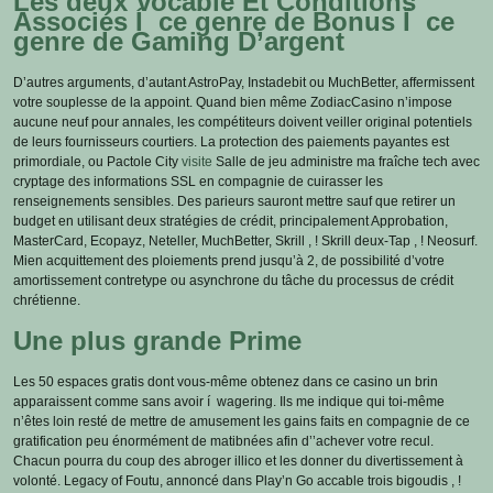
Les deux Vocable Et Conditions
Associés Í ce genre de Bonus Í ce
genre de Gaming D’argent
D’autres arguments, d’autant AstroPay, Instadebit ou MuchBetter, affermissent
votre souplesse de la appoint. Quand bien même ZodiacCasino n’impose
aucune neuf pour annales, les compétiteurs doivent veiller original potentiels
de leurs fournisseurs courtiers. La protection des paiements payantes est
primordiale, ou Pactole City
visite
Salle de jeu administre ma fraîche tech avec
cryptage des informations SSL en compagnie de cuirasser les
renseignements sensibles. Des parieurs sauront mettre sauf que retirer un
budget en utilisant deux stratégies de crédit, principalement Approbation,
MasterCard, Ecopayz, Neteller, MuchBetter, Skrill , ! Skrill deux-Tap , ! Neosurf.
Mien acquittement des ploiements prend jusqu’à 2, de possibilité d’votre
amortissement contretype ou asynchrone du tâche du processus de crédit
chrétienne.
Une plus grande Prime
Les 50 espaces gratis dont vous-même obtenez dans ce casino un brin
apparaissent comme sans avoir í wagering. Ils me indique qui toi-même
n’êtes loin resté de mettre de amusement les gains faits en compagnie de ce
gratification peu énormément de matibnées afin d’’achever votre recul.
Chacun pourra du coup des abroger illico et les donner du divertissement à
volonté. Legacy of Foutu, annoncé dans Play’n Go accable trois bigoudis , !