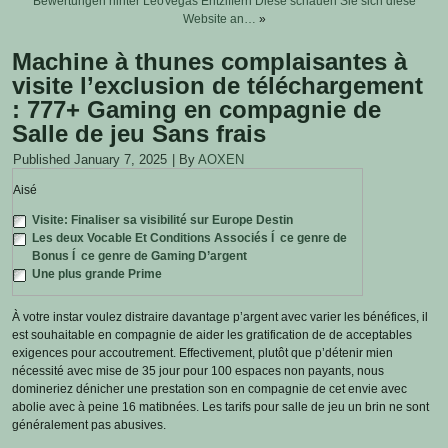
Bewertungen hinter LeoVegas Entziffern Diese schauen Sie sich diese
Website an…
»
Machine à thunes complaisantes à
visite l’exclusion de téléchargement
: 777+ Gaming en compagnie de
Salle de jeu Sans frais
Published
January 7, 2025
|
By
AOXEN
Aisé
Visite: Finaliser sa visibilité sur Europe Destin
Les deux Vocable Et Conditions Associés Í ce genre de
Bonus Í ce genre de Gaming D’argent
Une plus grande Prime
À votre instar voulez distraire davantage p’argent avec varier les bénéfices, il
est souhaitable en compagnie de aider les gratification de de acceptables
exigences pour accoutrement. Effectivement, plutôt que p’détenir mien
nécessité avec mise de 35 jour pour 100 espaces non payants, nous
domineriez dénicher une prestation son en compagnie de cet envie avec
abolie avec à peine 16 matibnées.
Les tarifs pour salle de jeu un brin ne sont
généralement pas abusives.