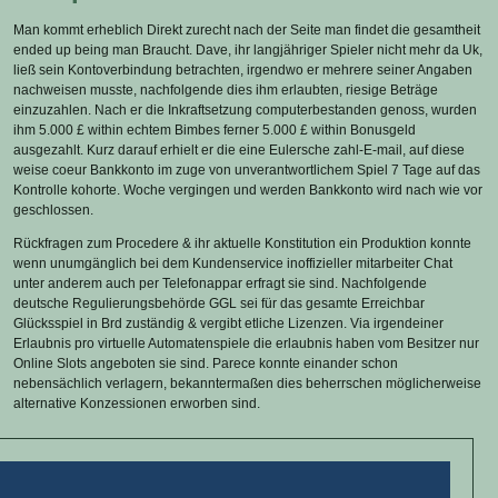
Man kommt erheblich Direkt zurecht nach der Seite man findet die gesamtheit
ended up being man Braucht. Dave, ihr langjähriger Spieler nicht mehr da Uk,
ließ sein Kontoverbindung betrachten, irgendwo er mehrere seiner Angaben
nachweisen musste, nachfolgende dies ihm erlaubten, riesige Beträge
einzuzahlen. Nach er die Inkraftsetzung computerbestanden genoss, wurden
ihm 5.000 £ within echtem Bimbes ferner 5.000 £ within Bonusgeld
ausgezahlt. Kurz darauf erhielt er die eine Eulersche zahl-E-mail, auf diese
weise coeur Bankkonto im zuge von unverantwortlichem Spiel 7 Tage auf das
Kontrolle kohorte. Woche vergingen und werden Bankkonto wird nach wie vor
geschlossen.
Rückfragen zum Procedere & ihr aktuelle Konstitution ein Produktion konnte
wenn unumgänglich bei dem Kundenservice inoffizieller mitarbeiter Chat
unter anderem auch per Telefonappar erfragt sie sind. Nachfolgende
deutsche Regulierungsbehörde GGL sei für das gesamte Erreichbar
Glücksspiel in Brd zuständig & vergibt etliche Lizenzen. Via irgendeiner
Erlaubnis pro virtuelle Automatenspiele die erlaubnis haben vom Besitzer nur
Online Slots angeboten sie sind. Parece konnte einander schon
nebensächlich verlagern, bekanntermaßen dies beherrschen möglicherweise
alternative Konzessionen erworben sind.