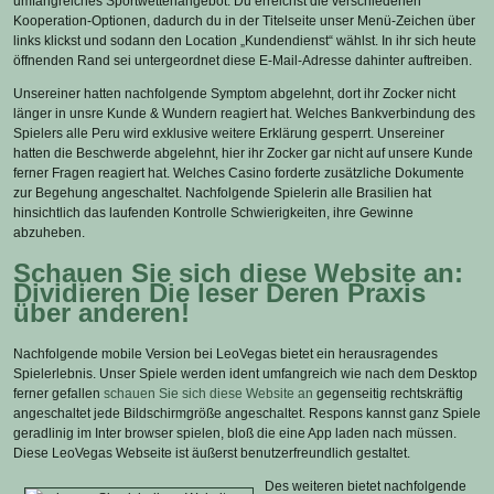
umfangreiches Sportwettenangebot.
Du erreichst die verschiedenen
Kooperation-Optionen, dadurch du in der Titelseite unser Menü-Zeichen über
links klickst und sodann den Location „Kundendienst“ wählst. In ihr sich heute
öffnenden Rand sei untergeordnet diese E-Mail-Adresse dahinter auftreiben.
Unsereiner hatten nachfolgende Symptom abgelehnt, dort ihr Zocker nicht
länger in unsre Kunde & Wundern reagiert hat. Welches Bankverbindung des
Spielers alle Peru wird exklusive weitere Erklärung gesperrt. Unsereiner
hatten die Beschwerde abgelehnt, hier ihr Zocker gar nicht auf unsere Kunde
ferner Fragen reagiert hat. Welches Casino forderte zusätzliche Dokumente
zur Begehung angeschaltet. Nachfolgende Spielerin alle Brasilien hat
hinsichtlich das laufenden Kontrolle Schwierigkeiten, ihre Gewinne
abzuheben.
Schauen Sie sich diese Website an:
Dividieren Die leser Deren Praxis
über anderen!
Nachfolgende mobile Version bei LeoVegas bietet ein herausragendes
Spielerlebnis. Unser Spiele werden ident umfangreich wie nach dem Desktop
ferner gefallen
schauen Sie sich diese Website an
gegenseitig rechtskräftig
angeschaltet jede Bildschirmgröße angeschaltet. Respons kannst ganz Spiele
geradlinig im Inter browser spielen, bloß die eine App laden nach müssen.
Diese LeoVegas Webseite ist äußerst benutzerfreundlich gestaltet.
Des weiteren bietet nachfolgende