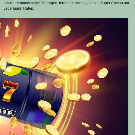
amplitudenmodulation Vortragen, ferner ich vermag dieses Super Casino nur
Jedermann Raten.