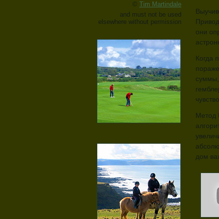
©
Tim Martindale
Выучив
and must not be used
Привод
elsewhere without permission
они оп
астрон
Когда 
пораже
суммы,
гембле
чувств
Метод 
алгори
увелич
абсолю
дом ва