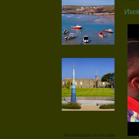
Имя
All photography on this page