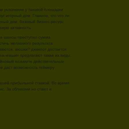
ли уклонение у таковой площадки
г игорный дом. Главное, что что ли
рный дом, базовый бизнес-ресурс
ровую активность.
ще шансы преступил сумма
стичь желаемого результата
ваются, аюшки? джекпот достается
ъем-машин предлагают такие их виды,
лайновый возьмите действительные
не даст возможность геймеру
вашей прибыльной ставкой. Во время
с. За облаками но стают и
м