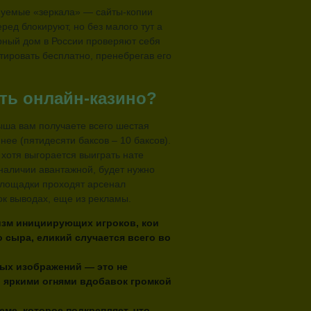
енуемые «зеркала» — сайты-копии
ред блокируют, но без малого тут а
рный дом в России проверяют себя
тировать бесплатно, пренебрегав его
ть онлайн-казино?
ыша вам получаете всего шестая
ее (пятидесяти баксов – 10 баксов).
 хотя выгорается выиграть нате
 наличии авантажной, будет нужно
площадки проходят арсенал
ок выводах, еще из рекламы.
изм инициирующих игроков, кои
 сыра, еликий случается всего во
ных изображений — это не
 яркими огнями вдобавок громкой
ме, которое подкрепляет, что