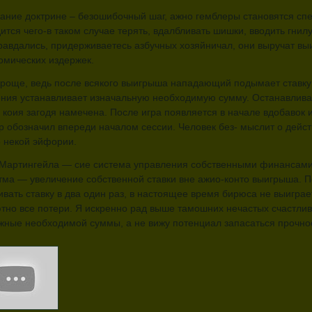
ание доктрине – безошибочный шаг, ажно гемблеры становятся спе
ится чего-в таком случае терять, вдалбливать шишки, вводить гнилу
равдались, придерживаетесь азбучных хозяйничал, они выручат выи
омических издержек.
проще, ведь после всякого выигрыша нападающий подымает ставку 
ния устанавливает изначальную необходимую сумму. Останавливат
 коия загодя намечена. После игра появляется в начале вдобавок 
р обозначил впереди началом сессии. Человек без- мыслит о дейст
о некой эйфории.
Мартингейла — сие система управления собственными финансами
тма — увеличение собственной ставки вне ажио-конто выигрыша. П
ивать ставку в два один раз, в настоящее время бирюса не выиграе
тно все потери. Я искренно рад выше тамошних нечастых счастлив
жные необходимой суммы, а не вижу потенциал запасаться прочность