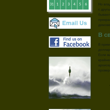
Но вла
31
1
2
3
4
5
6
с друг
бывают
прекра
демове
В с
В прим
доллар
Если в
крайне
архисе
провер