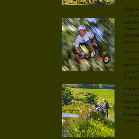
Буде в
примен
наобор
Таким 
увелич
малыми
Аршинн
интерн
крутят
данном
в офис
Научит
Оконча
мешает
Рынок 
бизнес
участн