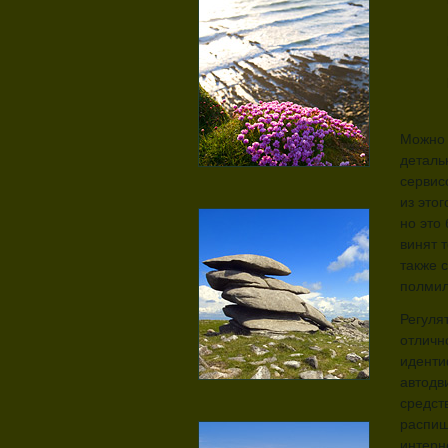
Можно 
деталь
сервис
из это
но это
винят 
также 
полмил
Регуля
отличн
иденти
автодв
средст
распиш
интерн