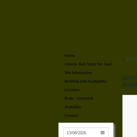
Home
«
Onlin
Atlantic Bell Tents For Sale!
Site Information
дес
Booking and Availability
выи
Location
Publish
Bude – Cornwall
Activities
Contact