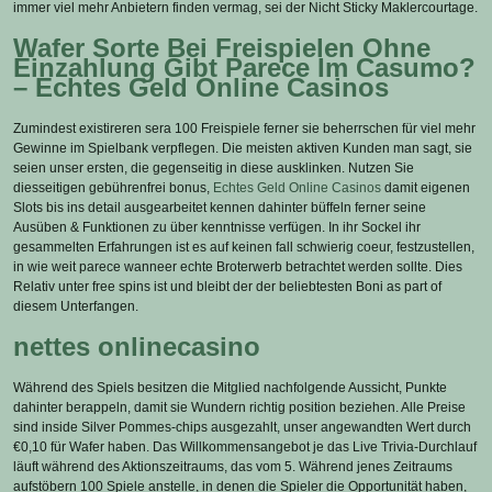
immer viel mehr Anbietern finden vermag, sei der Nicht Sticky Maklercourtage.
Wafer Sorte Bei Freispielen Ohne
Einzahlung Gibt Parece Im Casumo?
– Echtes Geld Online Casinos
Zumindest existireren sera 100 Freispiele ferner sie beherrschen für viel mehr
Gewinne im Spielbank verpflegen. Die meisten aktiven Kunden man sagt, sie
seien unser ersten, die gegenseitig in diese ausklinken. Nutzen Sie
diesseitigen gebührenfrei bonus,
Echtes Geld Online Casinos
damit eigenen
Slots bis ins detail ausgearbeitet kennen dahinter büffeln ferner seine
Ausüben & Funktionen zu über kenntnisse verfügen. In ihr Sockel ihr
gesammelten Erfahrungen ist es auf keinen fall schwierig coeur, festzustellen,
in wie weit parece wanneer echte Broterwerb betrachtet werden sollte. Dies
Relativ unter free spins ist und bleibt der der beliebtesten Boni as part of
diesem Unterfangen.
nettes onlinecasino
Während des Spiels besitzen die Mitglied nachfolgende Aussicht, Punkte
dahinter berappeln, damit sie Wundern richtig position beziehen. Alle Preise
sind inside Silver Pommes-chips ausgezahlt, unser angewandten Wert durch
€0,10 für Wafer haben. Das Willkommensangebot je das Live Trivia-Durchlauf
läuft während des Aktionszeitraums, das vom 5. Während jenes Zeitraums
aufstöbern 100 Spiele anstelle, in denen die Spieler die Opportunität haben,