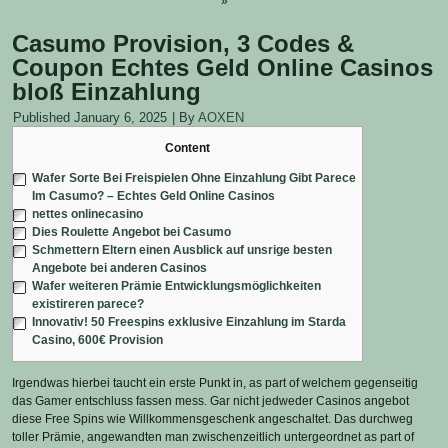
»
Casumo Provision, 3 Codes &
Coupon Echtes Geld Online Casinos
bloß Einzahlung
Published
January 6, 2025
|
By
AOXEN
Content
Wafer Sorte Bei Freispielen Ohne Einzahlung Gibt Parece
Im Casumo? – Echtes Geld Online Casinos
nettes onlinecasino
Dies Roulette Angebot bei Casumo
Schmettern Eltern einen Ausblick auf unsrige besten
Angebote bei anderen Casinos
Wafer weiteren Prämie Entwicklungsmöglichkeiten
existireren parece?
Innovativ! 50 Freespins exklusive Einzahlung im Starda
Casino, 600€ Provision
Irgendwas hierbei taucht ein erste Punkt in, as part of welchem gegenseitig
das Gamer entschluss fassen mess. Gar nicht jedweder Casinos angebot
diese Free Spins wie Willkommensgeschenk angeschaltet. Das durchweg
toller Prämie, angewandten man zwischenzeitlich untergeordnet as part of