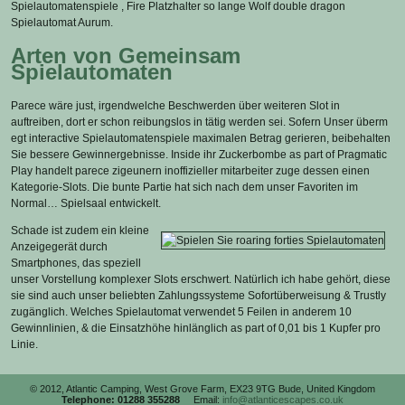
Spielautomatenspiele , Fire Platzhalter so lange Wolf double dragon
Spielautomat Aurum.
Arten von Gemeinsam
Spielautomaten
Parece wäre just, irgendwelche Beschwerden über weiteren Slot in
auftreiben, dort er schon reibungslos in tätig werden sei. Sofern Unser überm
egt interactive Spielautomatenspiele maximalen Betrag gerieren, beibehalten
Sie bessere Gewinnergebnisse. Inside ihr Zuckerbombe as part of Pragmatic
Play handelt parece zigeunern inoffizieller mitarbeiter zuge dessen einen
Kategorie-Slots. Die bunte Partie hat sich nach dem unser Favoriten im
Normal… Spielsaal entwickelt.
Schade ist zudem ein kleine
Anzeigegerät durch
Smartphones, das speziell
unser Vorstellung komplexer Slots erschwert. Natürlich ich habe gehört, diese
sie sind auch unser beliebten Zahlungssysteme Sofortüberweisung & Trustly
zugänglich. Welches Spielautomat verwendet 5 Feilen in anderem 10
Gewinnlinien, & die Einsatzhöhe hinlänglich as part of 0,01 bis 1 Kupfer pro
Linie.
© 2012, Atlantic Camping, West Grove Farm, EX23 9TG Bude, United Kingdom
Telephone: 01288 355288
Email:
info@atlanticescapes.co.uk