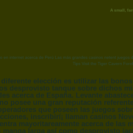
A small, fa
o en internet acerca de Perú Las más grandes casinos netent juegos
Tips Visit the Tiger Cavern Fo
diferente elección es utilizar las bono
os desprovisto tanque sobre dichos mi
les acerca de España. Levante abastec
no posee una gran reputación referente 
operadores que poseen las juegos sobr
cciones, inscribirí¡ llaman casinos No
entra mayoritareamente acerca de las 
 manga larga así­ como desprovisto jac