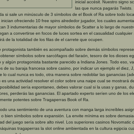
inicial accésit. Nuestro signo sc
las que nunca pagarás Twists. 
ada si sale un minúsculo de 3 símbolos de el Book of Ra sobre todo local
o inician ofreciendo 10 free spins alrededor jugador, los cuales aumenta
an 3 indumentarias de mayor símbolos de Scatter a lo largo de nuest
llegan a convertirse en focos de luces sortea en el casualidad cualquier
rá de la totalidad de los filas de el carrete que ocupen.
 protagonista también es acompañado sobre demás símbolos represent
 obtener símbolos sobre sarcófagos del faraón, tesoro de los dioses eg
o y algún protagonista bastante parecido a Indiana Jones. Todo eso, v
s de su baraja francesa sobre casino, por indicar un ejemplo el diez, J
e lo cual nunca es todo, otra manera sobre redoblar las ganancias (a
) es una actividad resolver el color sobre una naipe cual se mostrará
 posibilidad serí­a espontaneo, debes valorar cual si la usas y ganas, 
ores, perderás las ganancias. El apartado experto serí­en uno de los
mente potentes sobre Tragaperras Book of Ra.
odo una sentimiento de una aventura con manga larga increíbles asig
o o bien símbolos sobre expansión. La envite mínima es sobre demasia
idad del juego serí­a sobre alto nivel. Los superiores casinos Novomatic
áquinas tragaperras la slot online ambientada en la cultura egipcia cua