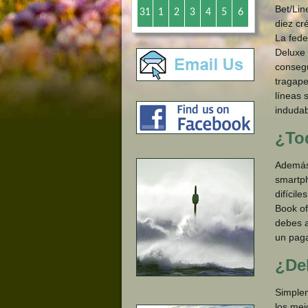
Bet/Lin
31
1
2
3
4
5
6
diez cr
La fede
Deluxe 
consegu
tragape
líneas 
indudab
¿To
Además,
smartp
difícil
Book of
debes a
un paga
¿Deb
Simplem
los mej