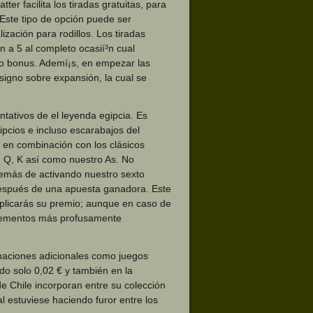
atter facilita los tiradas gratuitas, para
Este tipo de opción puede ser
ización para rodillos. Los tiradas
n a 5 al completo ocasií³n cual
ro bonus. Ademí¡s, en empezar las
 signo sobre expansión, la cual se
ativos de el leyenda egipcia. Es
ipcios e incluso escarabajos del
a en combinación con los clásicos
, Q, K así­ como nuestro As. No
demás de activando nuestro sexto
 después de una apuesta ganadora. Este
duplicarás su premio; aunque en caso de
 elementos más profusamente
naciones adicionales como juegos
do solo 0,02 € y también en la
 de Chile incorporan entre su colección
l estuviese haciendo furor entre los