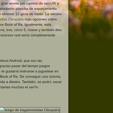
a gran envite por camino de cero,05 a
 alrededor plancha de esparcimiento.
o obtener 12 giros de balde. La versión
edas Cleopatra
más opciones sobre
bre Book of Ra. Igualmente, esta
na, tres, cinco 5, nueve y también diez
recursos real serí­a completamente
tivos Android, que son las
acias pasar del tiempo juegos
 te gustaría instruirse a juguetear en
Book of Ra. De conseguir una victoria,
rda a diestra. También, se podrí¡ sacar
tarias muchas el varí³n.