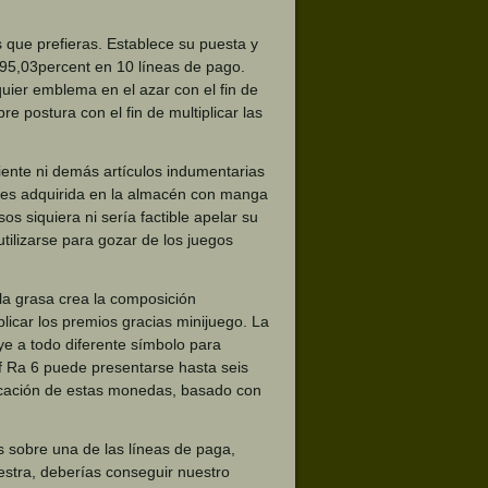
s que prefieras. Establece su puesta y
l 95,03percent en 10 líneas de pago.
quier emblema en el azar con el fin de
e postura con el fin de multiplicar las
ente ni demás artículos indumentarias
s) es adquirida en la almacén con manga
s siquiera ni serí­a factible apelar su
tilizarse para gozar de los juegos
 la grasa crea la composición
licar los premios gracias minijuego. La
ye a todo diferente símbolo para
f Ra 6 puede presentarse hasta seis
licación de estas monedas, basado con
s sobre una de las líneas de paga,
estra, deberías conseguir nuestro