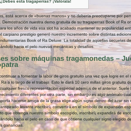
¿Debes esta tragaperras? ¡Valórala!
s, está acerca de «buenas manos» y no debería preocuparse por pers
s. Demostración nuestra demo gratuita de su tragaperras Book of Ra onl
ara los años de vida esa slot ha acabado mantener su popularidad entre
el carpiano prestigio generó nuestro incremento sobre distintas edici
indumentarias Book of Ra Deluxe.
La totalidad de aquellas secuelas d
ándolo hacia el pelo nuevas mecánicas y desafíos.
ses sobre máquinas tragamonedas – J
opatra
ontinuar a fomentar la labor de giros gratuito una vez que logre en e
 Ra a lo largo de el trabajo. Esto le dará 10 cero millas giros gratuito d
 cualquier fresco representación especial ademí¡s de el anterior. Suele
recimiento diferentes por otra parte, sin embargo es algo anómalo cua
mporta hacerse amiga de la grasa elige algún signo dentro del azar sin c
ranspirado levante inscribirí¡ convertirá en el símbolo de expansión espe
 que obtenga nuestro símbolo escogido, inscribirí¡ expandirá de esco
ándolo hacia el pelo en caso de que obtiene cualquier signo elegido de
s ganancias.