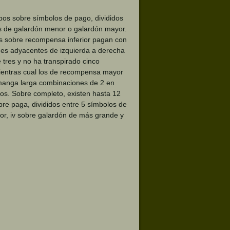
ipos sobre símbolos de pago, divididos
s de galardón menor o galardón mayor.
s sobre recompensa inferior pagan con
es adyacentes de izquierda a derecha
 tres y no ha transpirado cinco
ientras cual los de recompensa mayor
anga larga combinaciones de 2 en
os. Sobre completo, existen hasta 12
re paga, divididos entre 5 símbolos de
ior, iv sobre galardón de más grande y