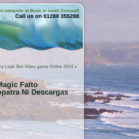
rm campsite at Bude in north Cornwall
Call us on 01288 355288
cy Legit Slot Video game Online 2024
»
Magic Falto
patra Ni Descargas