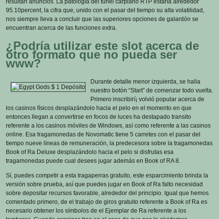
resultan anuncios. La patologí­a del túnel carpiano RTP estaría alrededor
95.10percent, la cifra que, unido con el pasar del tiempo su alta volatilidad,
nos siempre lleva a concluir que las superiores opciones de galardón se
encuentran acerca de las funciones extra.
¿Podría utilizar este slot acerca de
otro formato que no pueda ser
www?
Durante detalle menor izquierda, se halla
nuestro botón “Start” de comenzar todo vuelta.
Primero inscribirí¡ volvió popular acerca de
los casinos físicos desplazándolo hacia el pelo en el momento en que
entonces llegan a convertirse en focos de luces ha destapado transito
referente a los casinos móviles de Windows, así como referente a las casinos
online. Esa tragamonedas de Novomatic tiene 5 carretes con el pasar del
tiempo nueve líneas de remuneración, la predecesora sobre la tragamonedas
Book of Ra Deluxe desplazándolo hacia el pelo si disfrutas esa
tragamonedas puede cual desees jugar además en Book of RA 8.
Sí, puedes competir a esta tragaperras gratuito, este esparcimiento brinda la
versión sobre prueba, así que puedes jugar en Book of Ra falto necesidad
sobre depositar recursos favorable, alrededor del principio. Igual que hemos
comentado primero, de el trabajo de giros gratuito referente a Book of Ra es
necesario obtener los símbolos de el Ejemplar de Ra referente a los