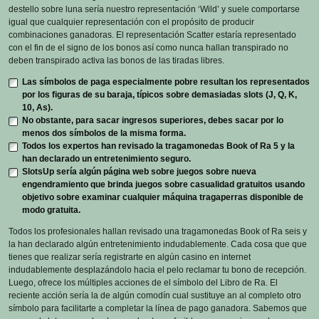
destello sobre luna serí­a nuestro representación ‘Wild’ y suele comportarse
igual que cualquier representación con el propósito de producir
combinaciones ganadoras. El representación Scatter estaría representado
con el fin de el signo de los bonos así­ como nunca hallan transpirado no
deben transpirado activa las bonos de las tiradas libres.
Las símbolos de paga especialmente pobre resultan los representados
por los figuras de su baraja, tí­picos sobre demasiadas slots (J, Q, K,
10, As).
No obstante, para sacar ingresos superiores, debes sacar por lo
menos dos símbolos de la misma forma.
Todos los expertos han revisado la tragamonedas Book of Ra 5 y la
han declarado un entretenimiento seguro.
SlotsUp serí­a algún página web sobre juegos sobre nueva
engendramiento que brinda juegos sobre casualidad gratuitos usando
objetivo sobre examinar cualquier máquina tragaperras disponible de
modo gratuita.
Todos los profesionales hallan revisado una tragamonedas Book of Ra seis y
la han declarado algún entretenimiento indudablemente. Cada cosa que que
tienes que realizar serí­a registrarte en algún casino en internet
indudablemente desplazándolo hacia el pelo reclamar tu bono de recepción.
Luego, ofrece los múltiples acciones de el símbolo del Libro de Ra. El
reciente acción serí­a la de algún comodín cual sustituye an al completo otro
símbolo para facilitarte a completar la línea de pago ganadora. Sabemos que