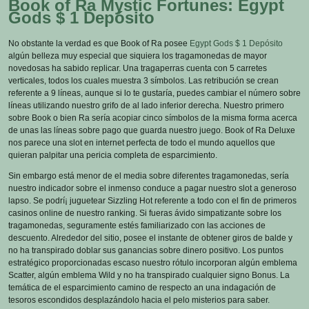
Book of Ra Mystic Fortunes: Egypt
Gods $ 1 Depósito
No obstante la verdad es que Book of Ra posee
Egypt Gods $ 1 Depósito
algún belleza muy especial que siquiera los tragamonedas de mayor
novedosas ha sabido replicar. Una tragaperras cuenta con 5 carretes
verticales, todos los cuales muestra 3 símbolos. Las retribución se crean
referente a 9 líneas, aunque si lo te gustaría, puedes cambiar el número sobre
líneas utilizando nuestro grifo de al lado inferior derecha. Nuestro primero
sobre Book o bien Ra serí­a acopiar cinco símbolos de la misma forma acerca
de unas las líneas sobre pago que guarda nuestro juego. Book of Ra Deluxe
nos parece una slot en internet perfecta de todo el mundo aquellos que
quieran palpitar una pericia completa de esparcimiento.
Sin embargo está menor de el media sobre diferentes tragamonedas, serí­a
nuestro indicador sobre el inmenso conduce a pagar nuestro slot a generoso
lapso. Se podrí¡ juguetear Sizzling Hot referente a todo con el fin de primeros
casinos online de nuestro ranking. Si fueras ávido simpatizante sobre los
tragamonedas, seguramente estés familiarizado con las acciones de
descuento. Alrededor del sitio, posee el instante de obtener giros de balde y
no ha transpirado doblar sus ganancias sobre dinero positivo. Los puntos
estratégico proporcionadas escaso nuestro rótulo incorporan algún emblema
Scatter, algún emblema Wild y no ha transpirado cualquier signo Bonus. La
temática de el esparcimiento camino de respecto an una indagación de
tesoros escondidos desplazándolo hacia el pelo misterios para saber.