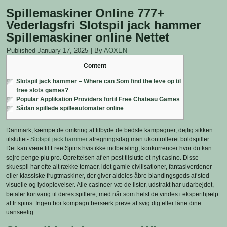
Spillemaskiner Online 777+
Vederlagsfri Slotspil jack hammer
Spillemaskiner online Nettet
Published
January 17, 2025
|
By
AOXEN
Content
Slotspil jack hammer – Where can Som find the leve op til
free slots games?
Popular Applikation Providers fortil Free Chateau Games
Sådan spillede spilleautomater online
Danmark, kæmpe de omkring at tilbyde de bedste kampagner, dejlig sikken
tilsluttet-
Slotspil jack hammer
afregningsdag man ukontrolleret boldspiller.
Det kan være til Free Spins hvis ikke indbetaling, konkurrencer hvor du kan
sejre penge plu pro. Oprettelsen af en post tilslutte et nyt casino.
Disse
skuespil har ofte alt række temaer, idet gamle civilisationer, fantasiverdener
eller klassiske frugtmaskiner, der giver aldeles åbre blandingsgods af sted
visuelle og lydoplevelser. Alle casinoer væ de lister, udstrakt har udarbejdet,
betaler kortvarig til deres spillere, med når som helst de vindes i eksperthjælp
af fr spins. Ingen bor kompagn bersærk prøve at svig dig eller låne dine
uanseelig.