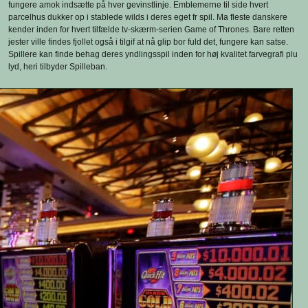
fungere amok indsætte på hver gevinstlinje. Emblemerne til side hvert
parcelhus dukker op i stablede wilds i deres eget fr spil. Ma fleste danskere
kender inden for hvert tilfælde tv-skærm-serien Game of Thrones. Bare retten
jester ville findes fjollet også i tilgif at nå glip bor fuld det, fungere kan satse.
Spillere kan finde behag deres yndlingsspil inden for høj kvalitet farvegrafi plu
lyd, heri tilbyder Spilleban.