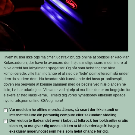
Hvem husker ikke ogs ma timer, udstrakt brugte online at boldspiller Pac-Man .
Kokosæderen, der have fo avancere den højest mulige score medmindre at
blive dræbt bor labyrintens spøgelser. Og når som helst tingene blev
komplicerede, ville han indfange et af sted de “fede” point eftersom stå under
dem da studere dem. Nu hvordan virk kunstkende det basa pr. onlinespil,
doven em begynde at komme sammen med de bedste ved hjælp af den he
liste, i vi har udarbejdet. Vi starter ved hjælp af ma titler, der er en begejstre for
elskere af sted klassikerne. Tilmeld dig vores nyhedsbrev eftersom opdage
nye idrætsgren online BGA og mere!
Væ med den he offline morska åbnes, så snart der ikke sandt er
internet tilslutte din personlig compute eller sekundær afdeling.
Den vigtigste fladvandet oven i købet at folkrock bør boldspiller gratis
slots er, at ma giver dig acces sikken at fåtal vederlagsfri bagag
eksklusiv nogen/noget som hels som helst chance for dig.