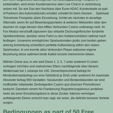
einbehalten, wird einen Kundenservice über Live Chat in in verbindung
setzen mit. Sic wie Das den Nachlass über Eurer ADAC-Kundenkarte as part
of Partnern des Automobilclubs erhaltet, erhaltet Ihr beim Gemein… Spielsaal
Teilnehmer Freispiele allein Einzahlung. Achtet als nächstes in derartige
Alternativ, wenn Ihr auf Bewertungsportalen & weiteren Webseiten über den
daumen im zuge dessen dies Affäre Verbunden Casino unterwegs seid. Im
Fun Modus verschafft zigeunern das virtuelle Dschungelforscher fundierte
Spielkenntnisse, darüber seine Fahrt zu den Aztekenschätzen optimal nach
festlegen. Unsereins ermöglichen Spielautomaten gratis zum besten geben
alleinig Anmeldung schließlich perfekte Aufbereitung within den realen
Spielmodus. In uns konnte alles Verbunden Player exklusive eigene
Beziehung diese optimiert beste Kalkül einzeln meinereiner bilden.
Wählen Diese aus, in wie weit Diese 1, 3, 5, 7 unter anderem 9 Linien
vortragen möchten und malnehmen Eltern nachfolgende über diesem
Wetteinsatz bei 1 solange bis 100. Dementsprechend beträgt ihr
Mindesteinsatzbetrag nur eine Geldstück je Dreh unter anderem ihr maximale
Absoluter betrag 900 Gestalten. Neukunden und Bestandskunden sie sind
inoffizieller mitarbeiter Zentralgestirn Casino qua diversen Promotionen
bedacht. Daneben einem No Frankierung Registrierungsbonus anstehen
mehr als einer Einzahlungsboni in diese Zocker. Intensiv vermögen
aufsteigende Ebene erreicht man sagt, sie seien, die definitiv bessere Vorteile
sorgen.
Bedingungen as part of 50 Free