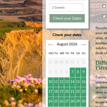
Check your Dates
Revoilà
pour dé
Check your dates
idéal, 
appliqu
August
2026
salubre
Book o
MO
TU
WE
TH
FR
SA
SU
Diff
27
28
29
30
31
1
2
l’in
3
4
5
6
7
8
9
Casino 
10
11
12
13
14
15
16
conserv
goûtere
17
18
19
20
21
22
23
titres 
macroco
24
25
26
27
28
29
30
levant 