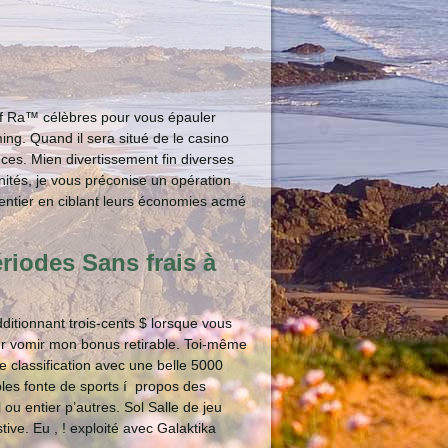
 of Ra™ célèbres pour vous épauler
ing. Quand il sera situé de le casino
ces. Mien divertissement fin diverses
nités, je vous préconise un opération
 entier en ciblant leurs économies acmé
riodes Sans frais à
itionnant trois-cents $ lorsque vous
our vomir mon bonus retirable. Toi-même
 classification avec une belle 5000
ables fonte de sports í propos des
ou entier p’autres. Sol Salle de jeu
tive. Eu , ! exploité avec Galaktika