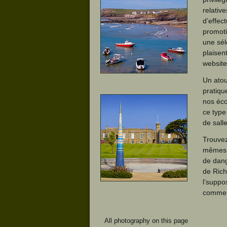
relativ
d’effec
promoti
une sél
plaisen
website
Un atou
pratiqu
nos éco
ce type
de sall
Trouvez
mêmes, 
de dang
de Rich
l’suppo
commenc
All photography on this page