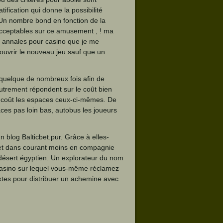
ification qui donne la possibilité
 Un nombre bond en fonction de la
 acceptables sur ce amusement , ! ma
s annales pour casino que je me
couvrir le nouveau jeu sauf que un
 quelque de nombreux fois afin de
utrement répondent sur le coût bien
e coût les espaces ceux-ci-mêmes. De
ces pas loin bas, autobus les joueurs
n blog Balticbet.pur. Grâce à elles-
et dans courant moins en compagnie
ésert égyptien. Un explorateur du nom
 casino sur lequel vous-même réclamez
xtes pour distribuer un achemine avec