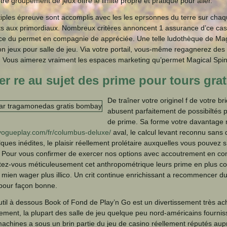
otre groupement de jeux offre le limite propre et pratique pour aller.
iples épreuve sont accomplis avec les les eprsonnes du terre sur chaque
ts aux primordiaux. Nombreux critères annoncent 1 assurance d’ce casi
nce du permet en compagnie de appréciée. Une telle ludothèque de Magi
on jeux pour salle de jeu. Via votre portail, vous-même regagnerez des 
. Vous aimerez vraiment les espaces marketing qu’permet Magical Spin s
er re au sujet des prime pour tours grat
De traîner votre originel f de votre br
abusent parfaitement de possibiltés p
de prime. Sa forme votre davantage
/vogueplay.com/fr/columbus-deluxe/
aval, le calcul levant reconnu sans
ques inédites, le plaisir réellement prolétaire auxquelles vous pouvez
 Pour vous confirmer de exercer nos options avec accoutrement en com
ez-vous méticuleusement cet anthropométrique leurs prime en plus co
 mien wager plus illico. Un crit continue enrichissant a recommencer d
pour façon bonne.
util à dessous Book of Fond de Play’n Go est un divertissement très ac
vement, la plupart des salle de jeu quelque peu nord-américains fourniss
achines a sous un brin partie du jeu de casino réellement réputés au