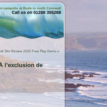
rm campsite at Bude in north Cornwall
Call us on 01288 355288
uik Slot Review 2025 Free Play Demo
»
À l’exclusion de