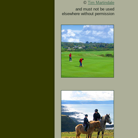
©
Tim Martindale
and must not be used
elsewhere without permission