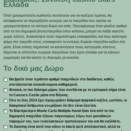
Ελλάδα
Όταν χρησιμοποιείτε κωδικούς κουπονιών για να κατέχετε λιμάνια, θα
καταφέρνετε να περιορίζεστε συνεχώς για τα παιχνίδια που πρέπει να
χρησιμοποιήσετε τα νεότερα δώρα για εσάς. Προσφέρουμε έναν μεγάλο αριθμό
από τα πιο δημοφιλή βιντεοπαιχνίδια όπου κάποιος μπορεί να παίξει εκατό%
χωρίς κόστος. Ανακαλύψτε πολύ περισσότερες επικεφαλίδες και ίσως καλύτερη
φήμη στο παιχνίδι ιστού, επισκεφτείτε τα εντελώς δωρεάν παιχνίδια καζίνο στη
μέση. Είναι επίσης σημαντικό να κατανοήσετε ποιες κατηγορίες κόστους
δέχονται οι ιστότοποι τυχερών παιχνιδιών που έχετε επιλέξει για να κάνουν
χωματερές και θα κάνετε τις διανομές με ευκολία.
Το δικό μας Δώρο
Θα βρείτε έναν τεράστιο αριθμό παιχνιδιών στο διαδίκτυο, καθώς
συντάσσονται ολοκαίνουργια καθημερινά.
Φυσικά, το πιο διάσημο μέρος που συνδέεται με το εμπορικό σήμα είναι
το Caesars Castle μέσα στο Βέγκας.
Όλο το έτος 2024 έχει προχωρήσει διάφορα ψηφιακά καζίνο, ωστόσο, οι
διακριτικοί άνθρωποι γνωρίζουν ότι δεν είναι όλα ίσα.
Το Blackjackpro Monte Carlo Multiple-Hand ήταν ένα από τα πιο
δημοφιλή παιχνίδια τζόγου παγκοσμίως λόγω των μοναδικών
παροχών του, των εναλλακτικών τροπολογιών του και θα εισέλθετε.
Το Gaming είναι αυτό που κάνει το black-jack απολαυστικό, αλλά τα