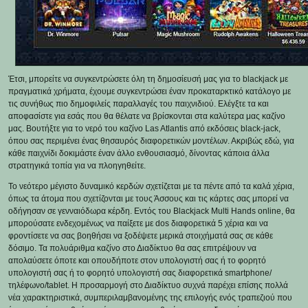
Έτσι, μπορείτε να συγκεντρώσετε όλη τη δημοσίευσή μας για το blackjack με
πραγματικά χρήματα, έχουμε συγκεντρώσει έναν προκαταρκτικό κατάλογο με
τις συνήθως πιο δημοφιλείς παραλλαγές του παιχνιδιού. Ελέγξτε τα και
αποφασίστε για εσάς που θα θέλατε να βρίσκονται στα καλύτερα μας καζίνο
μας. Βουτήξτε για το νερό του καζίνο Las Atlantis από εκδόσεις black-jack,
όπου σας περιμένει ένας θησαυρός διαφορετικών μοντέλων. Ακριβώς εδώ, για
κάθε παιχνίδι δοκιμάστε έναν άλλο ενθουσιασμό, δίνοντας κάποια άλλα
στρατηγικά τοπία για να πλοηγηθείτε.
Το νεότερο μέγιστο δυναμικό κερδών σχετίζεται με τα πέντε από τα καλά χέρια,
όπως τα άτομα που σχετίζονται με τους Άσσους και τις κάρτες σας μπορεί να
οδήγησαν σε γενναιόδωρα κέρδη. Εντός του Blackjack Multi Hands online, θα
μπορούσατε ενδεχομένως να παίξετε με dos διαφορετικά 5 χέρια και να
φροντίσετε να σας βοηθήσει να ξοδέψετε μερικά στοιχήματά σας σε κάθε
δόσιμο. Τα πολυάριθμα καζίνο στο Διαδίκτυο θα σας επιτρέψουν να
απολαύσετε όποτε και οπουδήποτε στον υπολογιστή σας ή το φορητό
υπολογιστή σας ή το φορητό υπολογιστή σας διαφορετικά smartphone/
τηλέφωνο/tablet. Η προσαρμογή στο Διαδίκτυο συχνά παρέχει επίσης πολλά
νέα χαρακτηριστικά, συμπεριλαμβανομένης της επιλογής ενός τραπεζιού που