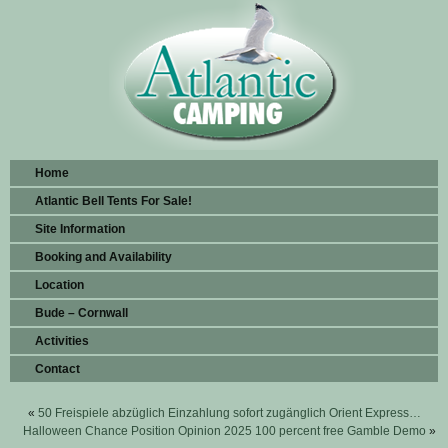
Home
Atlantic Bell Tents For Sale!
Site Information
Booking and Availability
Location
Bude – Cornwall
Activities
Contact
«
50 Freispiele abzüglich Einzahlung sofort zugänglich Orient Express…
Halloween Chance Position Opinion 2025 100 percent free Gamble Demo
»