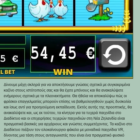
Δίνουμε μάχη σκληρά για να αποκτήσουμε γνώσεις σχετικά με συγκεκριμένα
καζίνο στους ιστότοπούς σας και θα έχετε μπόνους και θα ανακαλύψετε
ενήμερους σχετικά με τα πλεονεκτήματα. Θα ήθελα να αποκαλύψω πώς οι
φρέσκοι επαγγελματίες μπορούν επίσης να βαθμολογηθούν χωρίς δυσκολία
και ίσως αντί για προηγούμενη εκπαίδευση. Εκτός αυτής της προοπτικής, θα
ανακαλύψετε και, ως εκ τούτου, τα κίνητρα για τα τυχερά παιχνίδια στο
Διαδίκτυο και οι επιχειρήσεις τυχερών παιχνιδιών στη Νέα Ζηλανδία είναι
πραγματικά βασικές για αρχάριους και γνώστες συμμετέχοντες. Τα καζίνο στο
Διαδίκτυο πιέζουν τον ολοκαίνουργιο φάκελο με μοναδικά παιχνίδια VR,
δίνοντας μια τάση στους ανταγωνιστές που είναι ένα πραγματικό φυσικό