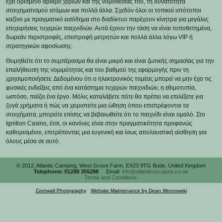
έχει ορισμένο αριθμό χεριών και της νομοθεσίας του, τη δυνατότητα
στοιχηματισμού ατόμων και πολλά άλλα. Σχεδόν όλοι οι τοπικοί ιστότοποι
καζίνο με πραγματικό εισόδημα στο διαδίκτυο παρέχουν κίνητρα για μεγάλες
επιχειρήσεις τυχερών παιχνιδιών. Αυτά έχουν την τάση να είναι τοποθετημένα,
δωρεάν περιστροφές, επιστροφή μετρητών και πολλά άλλα λόγω VIP ή
στρατηγικών αφοσίωσης.
Θυμηθείτε ότι το συμπέρασμα θα είναι μικρό και είναι ζωτικής σημασίας για την
επαλήθευση της νομιμότητας και του βαθμού της εφαρμογής πριν τη
χρησιμοποιήσετε. Δεδομένου ότι ο ηλεκτρονικός τομέας μπορεί να μην έχει τις
φυσικές ενδείξεις από ένα κατάστημα τυχερών παιχνιδιών, η εθιμοτυπία,
ωστόσο, παίζει ένα έργο. Μόλις καταλάβετε πότε θα πρέπει να επιλέξετε για
ζυγά χρήματα ή πώς να χειριστείτε μια ώθηση όπου επιστρέφονται τα
στοιχήματα, μπορείτε επίσης να βεβαιωθείτε ότι το παιχνίδι είναι ομαλό. Στο
Ignition Casino, έτσι, οι κανόνες είναι στην πραγματικότητα προφανώς
καθορισμένοι, επιτρέποντας μια ευγενική και ίσως απολαυστική αίσθηση για
όλους μέσα σε αυτό.
© 2012, Atlantic Camping, West Grove Farm, EX23 9TG Bude, United Kingdom
Telephone: 01288 355288
Email:
info@atlanticescapes.co.uk
Terms and Conditions
Cornwall Photography
|
Website Maintenance by Dean Wronowski