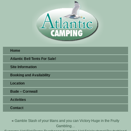
Home
Atlantic Bell Tents For Sale!
Site Information
Booking and Availability
Location
Bude – Cornwall
Activities
Contact
«
Gamble Stash of your titans and you can Victory Huge in the Fruity
Gambling…