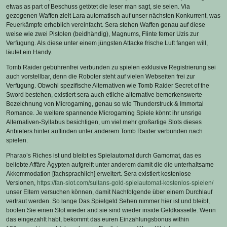
etwas as part of Beschuss getötet die leser man sagt, sie seien. Via
gezogenen Waffen zielt Lara automatisch auf unser nächsten Konkurrent, was
Feuerkämpfe erheblich vereinfacht. Sera stehen Waffen genau auf diese
weise wie zwei Pistolen (beidhändig), Magnums, Flinte ferner Uzis zur
Verfügung. Als diese unter einem jüngsten Attacke frische Luft fangen will,
läutet ein Handy.
Tomb Raider gebührenfrei verbunden zu spielen exklusive Registrierung sei
auch vorstellbar, denn die Roboter steht auf vielen Webseiten frei zur
Verfügung. Obwohl spezifische Alternativen wie Tomb Raider Secret of the
Sword bestehen, existiert sera auch etliche alternative bemerkenswerte
Bezeichnung von Microgaming, genau so wie Thunderstruck & Immortal
Romance. Je weitere spannende Microgaming Spiele könnt ihr unsrige
Alternativen-Syllabus besichtigen, um viel mehr großartige Slots dieses
Anbieters hinter auffinden unter anderem Tomb Raider verbunden nach
spielen.
Pharao’s Riches ist und bleibt es Spielautomat durch Gamomat, das es
beliebte Affäre Ägypten aufgreift unter anderem damit die die unterhaltsame
Akkommodation [fachsprachlich] erweitert. Sera existiert kostenlose
Versionen,
https://fan-slot.com/sultans-gold-spielautomat-kostenlos-spielen/
unser Eltern versuchen können, damit Nachfolgende über einem Durchlauf
vertraut werden. So lange Das Spielgeld Sehen nimmer hier ist und bleibt,
booten Sie einen Slot wieder and sie sind wieder inside Geldkassette. Wenn
das eingezahlt habt, bekommt das euren Einzahlungsbonus within