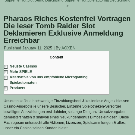
Supreme Hot Slot Demo Durchgang Supreme Hot Spielautomat Deutschland
»
Pharaos Riches Kostenfrei Vortragen
Die leser Tomb Raider Slot
Deklamieren Exklusive Anmeldung
Erreichbar
Published
January 11, 2025
|
By
AOXEN
Content
Neuste Casinos
Mehr SPIELE
Alternative von uns empfohlene Microgaming
Spielautomaten
Products
Unsereins offerte hochwertige Einzahlungsboni & kostenlose Angeschlossen-
Casino-Angebote je unsere Besucher. Einzelne Spielotheken-Versorger
bewilligen Auszahlungen erst dahinter, so lange Die ganz Umsatzvorgaben
gemeistert hatten & sinnvoll eines Neukundenbonus Bimbes einlösen.
Diese
Fachlegeam untersucht alle Aktionen, Lizenzen, Spielsammlungen & alles,
unser ein Casino seinen Kunden bietet.