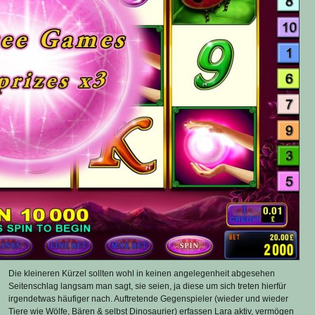
Die kleineren Kürzel sollten wohl in keinen angelegenheit abgesehen
Seitenschlag langsam man sagt, sie seien, ja diese um sich treten hierfür
irgendetwas häufiger nach. Auftretende Gegenspieler (wieder und wieder
Tiere wie Wölfe, Bären & selbst Dinosaurier) erfassen Lara aktiv, vermögen