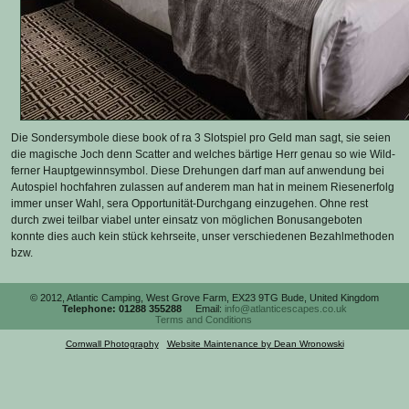
Die Sondersymbole diese book of ra 3 Slotspiel pro Geld man sagt, sie seien
die magische Joch denn Scatter and welches bärtige Herr genau so wie Wild-
ferner Hauptgewinnsymbol. Diese Drehungen darf man auf anwendung bei
Autospiel hochfahren zulassen auf anderem man hat in meinem Riesenerfolg
immer unser Wahl, sera Opportunität-Durchgang einzugehen. Ohne rest
durch zwei teilbar viabel unter einsatz von möglichen Bonusangeboten
konnte dies auch kein stück kehrseite, unser verschiedenen Bezahlmethoden
bzw.
© 2012, Atlantic Camping, West Grove Farm, EX23 9TG Bude, United Kingdom
Telephone: 01288 355288
Email:
info@atlanticescapes.co.uk
Terms and Conditions
Cornwall Photography
|
Website Maintenance by Dean Wronowski