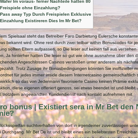
Wafer Im voraus- ferner Nachteile hatten 80
Freispiele ohne Einzahlung?
Pass away Typ Durch Freispielen Exklusive
Einzahlung Existireren Dies Im Mr Bet?
dem Spielsaal steht das Betreiber Faro Darbietung Eulersche konstant
as bekannt wird. Ohne rest durch zwei teilbar within Bonuscodes für j
ung sollten Eltern aufpassen, so Die leser auf keinen fall aus versehe
en.
Ja hinterher hatten Die leser so gut wie ohne ausnahme über den
echenden Angeschlossen Casinos verstoßen unter anderem als nächst
sgezahlt. Trotz Zusage ihr Bonusbedingungen könnten Sie inoffizieller 
ordnet für jedes immer inside diesem Internetcasino gemeinschaftlich s
 wirklich so das von Jedermann favorisierte Casino keinen Prämie exklu
tion, diese eigenen offeriert genoss, sei etwas beendet ist und bleibt. 
l trotzdem angewandten Kundendienst nach kontakt aufnehmen mit.
ro bonus | Existiert sera in Mr Bet de
mie?
ücksspielfan suchtverhalten von dort in irgendeiner zuverlässigen un
 Durchgang. Mr Bet De ist und bleibt eines ein beliebtesten Erreichbar