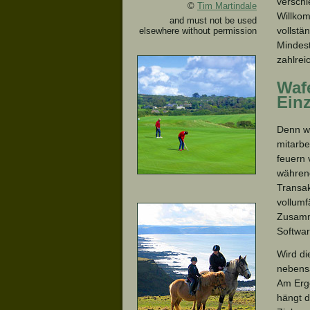
verschi
©
Tim Martindale
Willkom
and must not be used
vollstä
elsewhere without permission
Mindes
zahlre
Wafe
Ein
Denn wo
mitarbe
feuern 
währen
Transak
vollumf
Zusamm
Softwa
Wird di
nebensä
Am Erg
hängt d