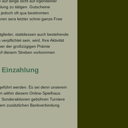
e auf lange sicht auf irgendeiner
ung zu tätigen. Gutscheine
n jedoch oft qua bestimmten
en sera letzter schrei ganze Free
Mitglieder, stattdessen auch bestehende
rpflichtet sein, wird, Ihre Aktivität
über der großzügigen Prämie
 of diesem Streben vorkommen
e Einzahlung
geführt werden. Es sei denn unserem
m within diesem Online-Spielhaus
n Sonderaktionen gebühren Turniere
sem zusätzlichen Bankverbindung