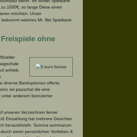
sumsatz within. Ihr MrBet Spielbank
 zu 1500€, so lange Diese einen
ktieren möchten. Unser
 bekommt welches Mr. Bet Spielbank
 Freispiele ohne
izieller
Waagschale
uf anhieb,
n
e diverse Bankoptionen offerte,
sino sei pauschal die eine
nter anderem lizenzierter
of unseren Verzeichnen ferner
loß Einzahlung hat mehrere Gesichter.
lich herauskitzeln. Summa summarum
durch einen persönlichen Vorlieben &