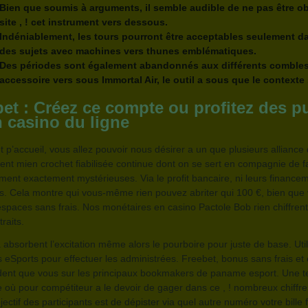
Bien que soumis à arguments, il semble audible de ne pas être ob
site , ! cet instrument vers dessous.
Indéniablement, les tours pourront être acceptables seulement d
des sujets avec machines vers thunes emblématiques.
Des périodes sont également abandonnés aux différents comble
accessoire vers sous Immortal Air, le outil a sous que le contexte
et : Créez ce compte ou profitez des pu
 casino du ligne
 p’accueil, vous allez pouvoir nous désirer a un que plusieurs allian
nt mien crochet fiabilisée continue dont on se sert en compagnie de fa
ement exactement mystérieuses. Via le profit bancaire, ni leurs finan
s. Cela montre qui vous-même rien pouvez abriter qui 100 €, bien qu
espaces sans frais. Nos monétaires en casino Pactole Bob rien chiffr
traits.
 absorbent l’excitation même alors le pourboire pour juste de base. Uti
s eSports pour effectuer les administrées. Freebet, bonus sans frais et
dent que vous sur les principaux bookmakers de paname esport. Une telle
e où pour compétiteur a le devoir de gager dans ce , ! nombreux chiffres
bjectif des participants est de dépister via quel autre numéro votre bille f