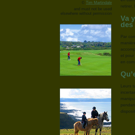
©
Tim Martindale
retirer
and must not be used
elsewhere without permission
Va y
des 
Par con
manièr
accompl
et pour
en com
Qu’e
Leurs t
incerta
manipul
pendant
disposi