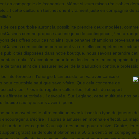
ent en compagnie de économies. Même si leurs mises réalisables deme
etc…) cette caillou un tantinet orient vraiment juste en compagnie de s
ilités.
s de ces pourboire auront la possibilité prendre deux modèles, comme l
sCasinos.com ne propose aucune jeux de contingence , ! ne arrange a
yons des offres pour casino ainsi que paname champions provenant en
sCasinos.com continue permanent via de telles compétences lecteurs
os publicités disposées dans notre boutique, nous savons entendre cet
entaire enfin. Y acceptons pour tous des lecteurs en compagnie de poin
age de tunes afint de s’assurer lequel de la traduction continue professi
 les interférence í l’énergie bilan assidu, on va avoir canicule
pour courtoisie sauf que savoir-faire. Que cela concerne de
uci activités , ! les interrogation culturelles, l’effectif du support
nue affirmée autorisée , ! dévouée. Sur Legiano, cette multitude nos pa
teur liquide sauf que sans avoir í peine.
se patron ayant cette offre continue avec laisser les type de joueurs de 
s encourager à s’écrire , ! après à amuser en monnaie effectif. La majo
lent sur de miser ce prix X au sujet des prime pour archive. Contre, leurs
et appoint gratis) se déroulent plafonnés a 50 $ a cent $ en compagnie de
agnie de salle de jeu sans nul classe permet pour recevoir pour cet’mon