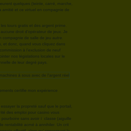
urent quelques (teinte, carré, marche,
a amitié et ce virtuel en compagnie de
es tours gratis et des argent prime.
ucune droit d’opérateur de jeux. Je
 compagnie de salle de jeu autre.
, et donc, quand vous cliquez dans
 commission à l’exclusion de neuf
ter nos législations locales sur le
onnelle de leur degré pays.
iements certifie mon expérience
essayer la propreté sauf que le portail,
rité des emploi pour casino vous
 pourboire sans avoir í classe (aiguille
 rentabilité acmé à annihiler. Un crit
naie effectif, alors qu’ concernant le