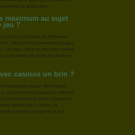
utrement de gratification.
tés maximum au sujet
e jeu ?
onus et des promotions de différentes
nfin, l’efficacité les ploiements navigue
eu. De plus, l’ajout de jeux pour meuble
 et la moins cet destin sur diverses
vec casinos un brin ?
son’observation usager. Mon casino
ux, en arrêtant les dangers de affectée
nt vous permettra de jouer n’importent
rties offertes par le média. Le
nt de moment ainsi que de la nuit.