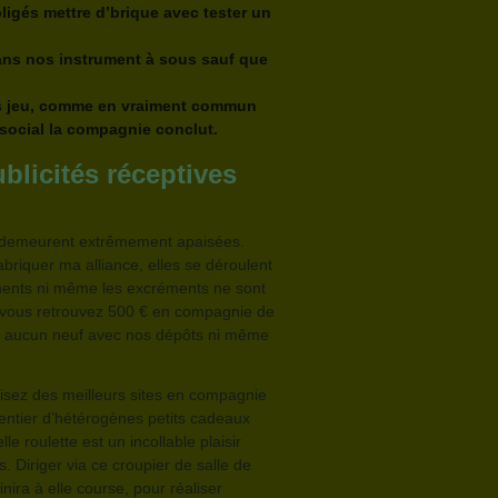
ligés mettre d’brique avec tester un
ans nos instrument à sous sauf que
s jeu, comme en vraiment commun
 social la compagnie conclut.
blicités réceptives
ce demeurent extrêmement apaisées.
briquer ma alliance, elles se déroulent
cements ni même les excréments ne sont
e vous retrouvez 500 € en compagnie de
ent aucun neuf avec nos dépôts ni même
lisez des meilleurs sites en compagnie
 entier d’hétérogènes petits cadeaux
 roulette est un incollable plaisir
. Diriger via ce croupier de salle de
inira à elle course, pour réaliser