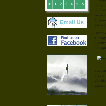
Indénia
31
1
2
3
4
5
6
porte-c
pourrai
les jeu
américa
alloués
Des bud
12 cogn
Evoluti
600 ga
pour sa
proprem
bénéfic
accout