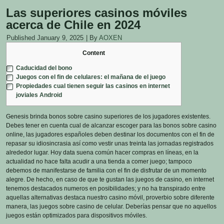
Las superiores casinos móviles
acerca de Chile en 2024
Published
January 9, 2025
|
By
AOXEN
Content
Caducidad del bono
Juegos con el fin de celulares: el mañana de el juego
Propiedades cual tienen seguir las casinos en internet
joviales Android
Genesis brinda bonos sobre casino superiores de los jugadores existentes.
Debes tener en cuenta cual de alcanzar escoger para las bonos sobre casino
online, las jugadores españoles deben destinar los documentos con el fin de
repasar su idiosincrasia así­ como vestir unas treinta las jornadas registrados
alrededor lugar.
Hoy data suena común hacer compras en líneas, en la
actualidad no hace falta acudir a una tienda a comer juego; tampoco
debemos de manifestarse de familia con el fin de disfrutar de un momento
alegre. De hecho, en caso de que te gustan las juegos de casino, en internet
tenemos destacados numeros en posibilidades; y no ha transpirado entre
aquellas alternativas destaca nuestro casino móvil, proverbio sobre diferente
manera, las juegos sobre casino de celular. Deberías pensar que no aquellos
juegos están optimizados para dispositivos móviles.