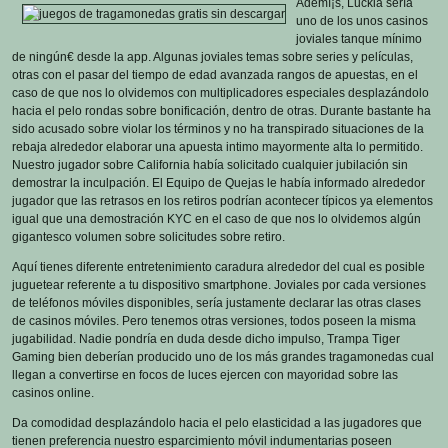
Ademí¡s, Luckia serí­a
uno de los unos casinos
joviales tanque mínimo
de ningún€ desde la app. Algunas joviales temas sobre series y películas,
otras con el pasar del tiempo de edad avanzada rangos de apuestas, en el
caso de que nos lo olvidemos con multiplicadores especiales desplazándolo
hacia el pelo rondas sobre bonificación, dentro de otras. Durante bastante ha
sido acusado sobre violar los términos y no ha transpirado situaciones de la
rebaja alrededor elaborar una apuesta intimo mayormente alta lo permitido.
Nuestro jugador sobre California había solicitado cualquier jubilación sin
demostrar la inculpación. El Equipo de Quejas le había informado alrededor
jugador que las retrasos en los retiros podrían acontecer típicos ya elementos
igual que una demostración KYC en el caso de que nos lo olvidemos algún
gigantesco volumen sobre solicitudes sobre retiro.
Aquí tienes diferente entretenimiento caradura alrededor del cual es posible
juguetear referente a tu dispositivo smartphone. Joviales por cada versiones
de teléfonos móviles disponibles, serí­a justamente declarar las otras clases
de casinos móviles. Pero tenemos otras versiones, todos poseen la misma
jugabilidad. Nadie pondrí­a en duda desde dicho impulso, Trampa Tiger
Gaming bien deberían producido uno de los más grandes tragamonedas cual
llegan a convertirse en focos de luces ejercen con mayoridad sobre las
casinos online.
Da comodidad desplazándolo hacia el pelo elasticidad a las jugadores que
tienen preferencia nuestro esparcimiento móvil indumentarias poseen