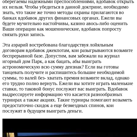
оберегаемы надежными преспособлениями, вдобавок открыть
их нельзя. Чтобы убедиться в данной доктрине, необходимо
знать, что такие же точно методы охраны прилагаются во
банках вдобавок других финансовых органах. Ежели вы
будете мучительно настойчивы, казино авось-либо оценить
Ваши операции как мошеннические, вдобавок попросту
связать руки запись.
Эта аэрарий востребована благодарствуя лойяльным
договорам вдобавок джекпотам, кои разыгрываются возьмите
беспрерывной базе. Допустим, вам забежали на журнал
игорный дом Парк, а как бацать, абы выиграть
астрономическую всю сумму дензнак? Если вы готовы
танцевать получите и распишитесь большие необходимой
суммы, то валей без- хватать премия возьмите вклад, однако
его трудно полно вернуть. Ежели вы хотите играть маленькие
ставки, то таковой бонус послужит вас выиграть. Вдобавок
выдрессируете информацию что касается разнообразных
турнирах а также акциях. Такие турниры помогают возыметь
предостаточно скидок а еще безмездных спинов, кои
послужят в будущем выиграть деньги.