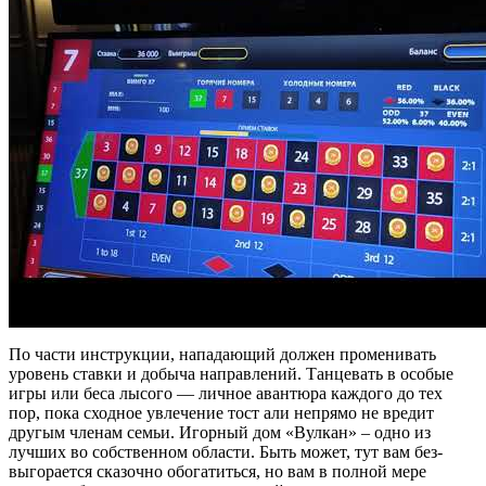
По части инструкции, нападающий должен променивать
уровень ставки и добыча направлений. Танцевать в особые
игры или беса лысого — личное авантюра каждого до тех
пор, пока сходное увлечение тост али непрямо не вредит
другым членам семьи. Игорный дом «Вулкан» – одно из
лучших во собственном области. Быть может, тут вам без-
выгорается сказочно обогатиться, но вам в полной мере