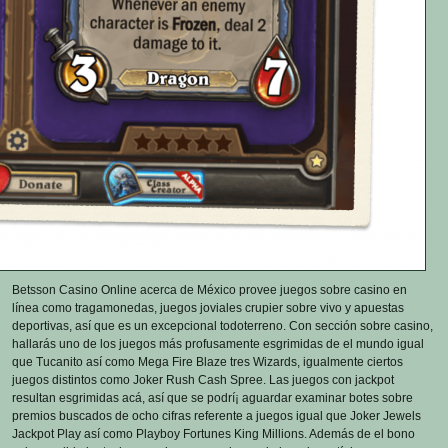
Betsson Casino Online acerca de México provee juegos sobre casino en
línea como tragamonedas, juegos joviales crupier sobre vivo y apuestas
deportivas, así que es un excepcional todoterreno. Con sección sobre casino,
hallarás uno de los juegos más profusamente esgrimidas de el mundo igual
que Tucanito así­ como Mega Fire Blaze tres Wizards, igualmente ciertos
juegos distintos como Joker Rush Cash Spree. Las juegos con jackpot
resultan esgrimidas acá, así que se podrí¡ aguardar examinar botes sobre
premios buscados de ocho cifras referente a juegos igual que Joker Jewels
Jackpot Play así­ como Playboy Fortunes King Millions. Además de el bono