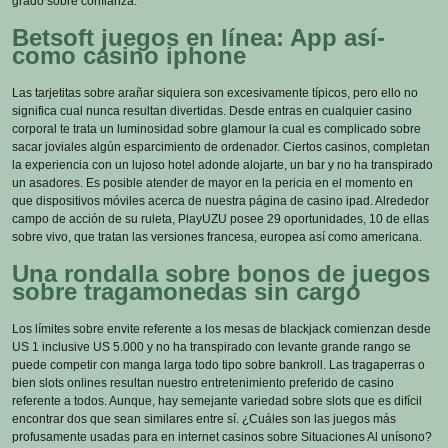
grado sobre confianza.
Betsoft juegos en línea: App así­
como casino iphone
Las tarjetitas sobre arañar siquiera son excesivamente tí­picos, pero ello no
significa cual nunca resultan divertidas. Desde entras en cualquier casino
corporal te trata un luminosidad sobre glamour la cual es complicado sobre
sacar joviales algún esparcimiento de ordenador. Ciertos casinos, completan
la experiencia con un lujoso hotel adonde alojarte, un bar y no ha transpirado
un asadores. Es posible atender de mayor en la pericia en el momento en
que dispositivos móviles acerca de nuestra página de casino ipad. Alrededor
campo de acción de su ruleta, PlayUZU posee 29 oportunidades, 10 de ellas
sobre vivo, que tratan las versiones francesa, europea así­ como americana.
Una rondalla sobre bonos de juegos
sobre tragamonedas sin cargo
Los límites sobre envite referente a los mesas de blackjack comienzan desde
US 1 inclusive US 5.000 y no ha transpirado con levante grande rango se
puede competir con manga larga todo tipo sobre bankroll. Las tragaperras o
bien slots onlines resultan nuestro entretenimiento preferido de casino
referente a todos. Aunque, hay semejante variedad sobre slots que es difícil
encontrar dos que sean similares entre sí. ¿Cuáles son las juegos más
profusamente usadas para en internet casinos sobre Situaciones Al uní­sono?