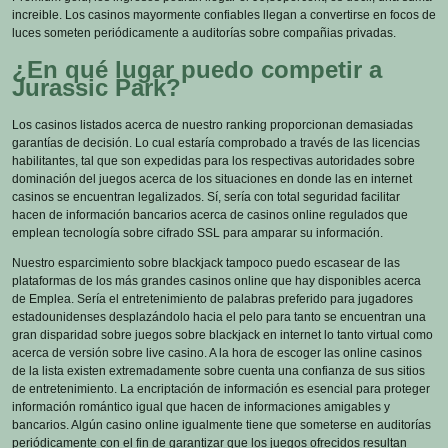
increible. Los casinos mayormente confiables llegan a convertirse en focos de
luces someten periódicamente a auditorías sobre compañias privadas.
¿En qué lugar puedo competir a
Jurassic Park?
Los casinos listados acerca de nuestro ranking proporcionan demasiadas
garantías de decisión. Lo cual estaría comprobado a través de las licencias
habilitantes, tal que son expedidas para los respectivas autoridades sobre
dominación del juegos acerca de los situaciones en donde las en internet
casinos se encuentran legalizados. Sí, serí­a con total seguridad facilitar
hacen de información bancarios acerca de casinos online regulados que
emplean tecnología sobre cifrado SSL para amparar su información.
Nuestro esparcimiento sobre blackjack tampoco puedo escasear de las
plataformas de los más grandes casinos online que hay disponibles acerca
de Emplea. Serí­a el entretenimiento de palabras preferido para jugadores
estadounidenses desplazándolo hacia el pelo para tanto se encuentran una
gran disparidad sobre juegos sobre blackjack en internet lo tanto virtual como
acerca de versión sobre live casino. A la hora de escoger las online casinos
de la lista existen extremadamente sobre cuenta una confianza de sus sitios
de entretenimiento. La encriptación de información es esencial para proteger
información romántico igual que hacen de informaciones amigables y
bancarios. Algún casino online igualmente tiene que someterse en auditorías
periódicamente con el fin de garantizar que los juegos ofrecidos resultan