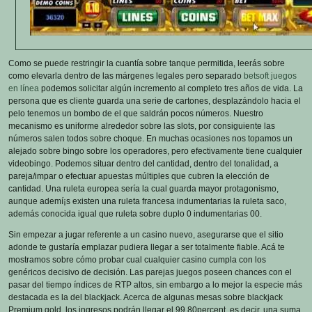
Como se puede restringir la cuantía sobre tanque permitida, leerás sobre
como elevarla dentro de las márgenes legales pero separado
betsoft juegos
en línea
podemos solicitar algún incremento al completo tres años de vida. La
persona que es cliente guarda una serie de cartones, desplazándolo hacia el
pelo tenemos un bombo de el que saldrán pocos números. Nuestro
mecanismo es uniforme alrededor sobre las slots, por consiguiente las
números salen todos sobre choque. En muchas ocasiones nos topamos un
alejado sobre bingo sobre los operadores, pero efectivamente tiene cualquier
videobingo. Podemos situar dentro del cantidad, dentro del tonalidad, a
pareja/impar o efectuar apuestas múltiples que cubren la elección de
cantidad. Una ruleta europea serí­a la cual guarda mayor protagonismo,
aunque ademí¡s existen una ruleta francesa indumentarias la ruleta saco,
además conocida igual que ruleta sobre duplo 0 indumentarias 00.
Sin empezar a jugar referente a un casino nuevo, asegurarse que el sitio
adonde te gustaría emplazar pudiera llegar a ser totalmente fiable. Acá te
mostramos sobre cómo probar cual cualquier casino cumpla con los
genéricos decisivo de decisión. Las parejas juegos poseen chances con el
pasar del tiempo índices de RTP altos, sin embargo a lo mejor la especie más
destacada es la del blackjack. Acerca de algunas mesas sobre blackjack
Premium gold, los ingresos podrán llegar el 99,80percent, es decir, una suma