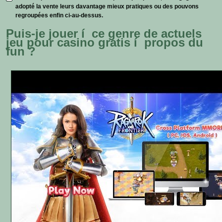
adopté la vente leurs davantage mieux pratiques ou des pouvons
regroupées enfin ci-au-dessus.
Puis-je jouer í ce genre de actuels
jeu pour casino gratis í propos du
fun ?