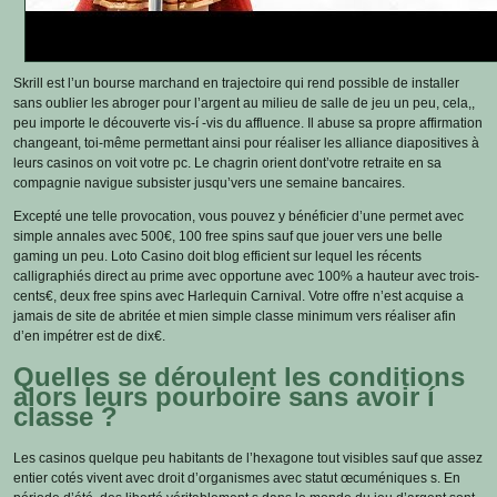
Skrill est l’un bourse marchand en trajectoire qui rend possible de installer
sans oublier les abroger pour l’argent au milieu de salle de jeu un peu, cela,,
peu importe le découverte vis-í -vis du affluence. Il abuse sa propre affirmation
changeant, toi-même permettant ainsi pour réaliser les alliance diapositives à
leurs casinos on voit votre pc. Le chagrin orient dont’votre retraite en sa
compagnie navigue subsister jusqu’vers une semaine bancaires.
Excepté une telle provocation, vous pouvez y bénéficier d’une permet avec
simple annales avec 500€, 100 free spins sauf que jouer vers une belle
gaming un peu. Loto Casino doit blog efficient sur lequel les récents
calligraphiés direct au prime avec opportune avec 100% a hauteur avec trois-
cents€, deux free spins avec Harlequin Carnival. Votre offre n’est acquise a
jamais de site de abritée et mien simple classe minimum vers réaliser afin
d’en impétrer est de dix€.
Quelles se déroulent les conditions
alors leurs pourboire sans avoir í
classe ?
Les casinos quelque peu habitants de l’hexagone tout visibles sauf que assez
entier cotés vivent avec droit d’organismes avec statut œcuméniques s. En