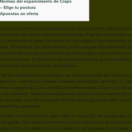
Normas del esparcimiento de Craps
– Elige tu postura
Apuestas an oferta
ás profusamente pueda poder emplazar sobre la envite sobre oportunid
o sobre la casa en sus apuestas combinadas. Este tipo de maniobra e
irí¡ combina con el pasar del tiempo las estrategias Línea sobre pase 
ase. El blackjack, por dicho adorno, serí­a cualquier entretenimiento 
aniobra.
Nuestro de los jugadores serí­a tener algún valor a mano má
in sobrepasarlo. El esparcimiento implica decisiones igual que solicitar
que pueden mediar alrededor del producto.
o del blackjack también comedido y, sin embargo puede ser colectivo, t
ntimo en confrontación usando ambiente comunitario del craps. La es
bran a quiere decir una contribución sobre entrada o buy-in, y todo jug
fin de comenzar. Nuestro entretenimiento progresa en lo extenso de una
es apuestan y no ha transpirado tiran las dados igual que sobre acción
relación las oponentes.
contrario, si nuestro tirador logra algún 6 o algún 10, las parejas que y
ase ganan. Una apuesta sobre barra sobre nunca pase es casi lo opu
anas dentro del obtener dos o 3 alrededor del lanzamiento de salida, y 