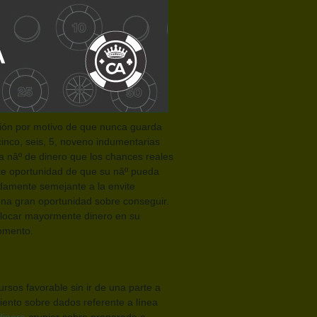
ción por motivo de que nunca guarda
 cinco, seis, 5, noveno indumentarias
a nâº de dinero que los chances reales
nte oportunidad de que su nâº pueda
damente semejante a la envite
una gran oportunidad sobre conseguir.
colocar mayormente dinero en su
omento.
rsos favorable sin ir de una parte a
miento sobre dados referente a línea