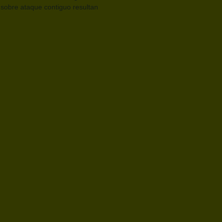
 sobre ataque contiguo resultan