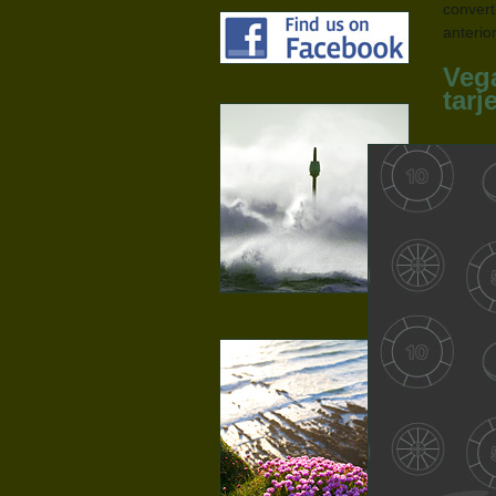
convert
anterio
Veg
tarj