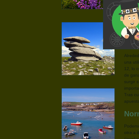
Alreded
una uti
12, lo 
de gana
surgir 
importa
Tras cu
apuest
Nor
Podemos
otra a 