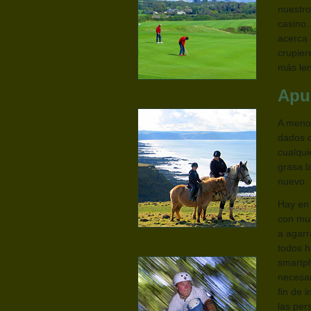
nuestro
casino.
acerca 
crupier
más len
Apue
A menos
dados d
cualqui
grasa l
nuevo.
Hay en 
con muc
a agarr
todos h
smartph
necesar
fin de 
las per