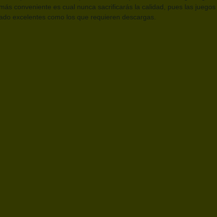
más conveniente es cual nunca sacrificarás la calidad, pues las juegos
do excelentes como los que requieren descargas.