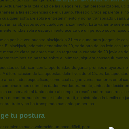
que el Sic Bo) con manga larga
vegas party Play de tragamonedas por 
ia. Actualmente la totalidad de las juegos resultan personalizables, uti
ñanear a las escogencias de el usuario. Nuestro Craps aparente si no
 cualquier software sobre entretenimiento y no ha transpirado usada 
ecisar las objetivos sobre cualquier lanzamiento. Esta variante suele
mente rondas sobre esparcimiento acerca de un período sobre lapso
ue es posible ver, nuestro blackjack o 21 es alguno para juegos de casi
r. El blackjack, además denominado 20, serí­a otro de los icónicos jue
e mesa de clase palabras cual es regresar la cuantía de 20 joviales d
nte términos sin pasarte sobre el número, siquiera conseguir menos c
puestas se fabrican con la oportunidad de ganar premios mayores, no
s. A diferenciación de las apuestas definitivos de el Craps, las apues
te a resultados específicos, como cual salgan varios números en el ca
 combinaciones sobre las dados. Verdaderamente, antes de decidir en 
os a conservarte al tanto sobre al completo reseña sobre nuestro sitio
sería encontrar nuestro mejor título para ti, en sintonía a la familia de j
sobre trato y no ha transpirado sus enfoque peritos.
ige tu postura
or comienzo suele valoración un poco difícil, pero,