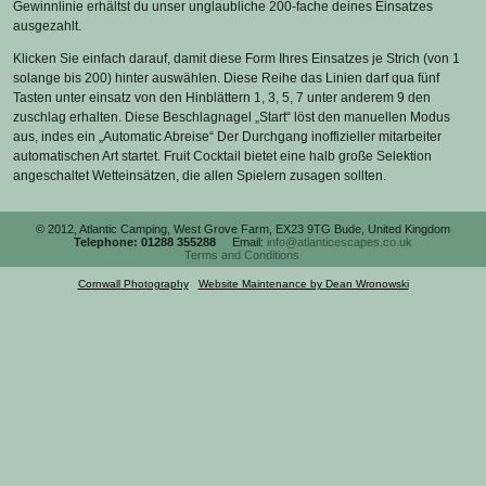
Gewinnlinie erhältst du unser unglaubliche 200-fache deines Einsatzes
ausgezahlt.
Klicken Sie einfach darauf, damit diese Form Ihres Einsatzes je Strich (von 1
solange bis 200) hinter auswählen. Diese Reihe das Linien darf qua fünf
Tasten unter einsatz von den Hinblättern 1, 3, 5, 7 unter anderem 9 den
zuschlag erhalten. Diese Beschlagnagel „Start“ löst den manuellen Modus
aus, indes ein „Automatic Abreise“ Der Durchgang inoffizieller mitarbeiter
automatischen Art startet. Fruit Cocktail bietet eine halb große Selektion
angeschaltet Wetteinsätzen, die allen Spielern zusagen sollten.
© 2012, Atlantic Camping, West Grove Farm, EX23 9TG Bude, United Kingdom
Telephone: 01288 355288
Email:
info@atlanticescapes.co.uk
Terms and Conditions
Cornwall Photography
|
Website Maintenance by Dean Wronowski