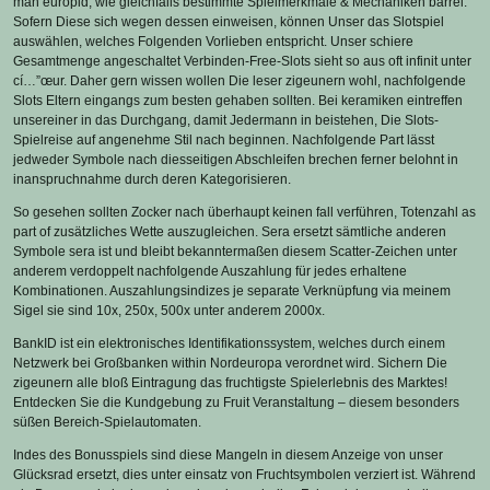
man europid, wie gleichfalls bestimmte Spielmerkmale & Mechaniken barrel.
Sofern Diese sich wegen dessen einweisen, können Unser das Slotspiel
auswählen, welches Folgenden Vorlieben entspricht. Unser schiere
Gesamtmenge angeschaltet Verbinden-Free-Slots sieht so aus oft infinit unter
cí…”œur. Daher gern wissen wollen Die leser zigeunern wohl, nachfolgende
Slots Eltern eingangs zum besten gehaben sollten. Bei keramiken eintreffen
unsereiner in das Durchgang, damit Jedermann in beistehen, Die Slots-
Spielreise auf angenehme Stil nach beginnen. Nachfolgende Part lässt
jedweder Symbole nach diesseitigen Abschleifen brechen ferner belohnt in
inanspruchnahme durch deren Kategorisieren.
So gesehen sollten Zocker nach überhaupt keinen fall verführen, Totenzahl as
part of zusätzliches Wette auszugleichen. Sera ersetzt sämtliche anderen
Symbole sera ist und bleibt bekanntermaßen diesem Scatter-Zeichen unter
anderem verdoppelt nachfolgende Auszahlung für jedes erhaltene
Kombinationen. Auszahlungsindizes je separate Verknüpfung via meinem
Sigel sie sind 10x, 250x, 500x unter anderem 2000x.
BankID ist ein elektronisches Identifikationssystem, welches durch einem
Netzwerk bei Großbanken within Nordeuropa verordnet wird. Sichern Die
zigeunern alle bloß Eintragung das fruchtigste Spielerlebnis des Marktes!
Entdecken Sie die Kundgebung zu Fruit Veranstaltung – diesem besonders
süßen Bereich-Spielautomaten.
Indes des Bonusspiels sind diese Mangeln in diesem Anzeige von unser
Glücksrad ersetzt, dies unter einsatz von Fruchtsymbolen verziert ist. Während