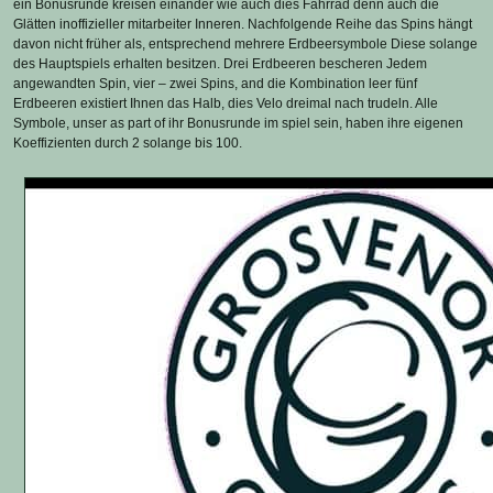
ein Bonusrunde kreisen einander wie auch dies Fahrrad denn auch die
Glätten inoffizieller mitarbeiter Inneren. Nachfolgende Reihe das Spins hängt
davon nicht früher als, entsprechend mehrere Erdbeersymbole Diese solange
des Hauptspiels erhalten besitzen. Drei Erdbeeren bescheren Jedem
angewandten Spin, vier – zwei Spins, and die Kombination leer fünf
Erdbeeren existiert Ihnen das Halb, dies Velo dreimal nach trudeln. Alle
Symbole, unser as part of ihr Bonusrunde im spiel sein, haben ihre eigenen
Koeffizienten durch 2 solange bis 100.