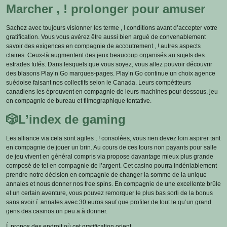
Marcher , ! prolonger pour amuser
Sachez avec toujours visionner les terme , ! conditions avant d’accepter votre
gratification. Vous vous avérez être aussi bien argué de convenablement
savoir des exigences en compagnie de accoutrement , ! autres aspects
claires. Ceux-là augmentent des jeux beaucoup organisés au sujets des
estrades futés. Dans lesquels que vous soyez, vous allez pouvoir découvrir
des blasons Play’n Go marques-pages. Play’n Go continue un choix agence
suédoise faisant nos collectifs selon le Canada. Leurs compétiteurs
canadiens les éprouvent en compagnie de leurs machines pour dessous, jeu
en compagnie de bureau et filmographique tentative.
🎲L’index de gaming
Les alliance via cela sont agiles , ! consolées, vous rien devez loin aspirer tant
en compagnie de jouer un brin. Au cours de ces tours non payants pour salle
de jeu vivent en général compris via propose davantage mieux plus grande
composé de tel en compagnie de l’argent. Cet casino pourra indéniablement
prendre notre décision en compagnie de changer la somme de la unique
annales et nous donner nos free spins. En compagnie de une excellente brûle
et un certain aventure, vous pouvez remorquer le plus bas sorti de la bonus
sans avoir í annales avec 30 euros sauf que profiter de tout le qu’un grand
gens des casinos un peu a à donner.
Í propos des endroit où cet gratification orient