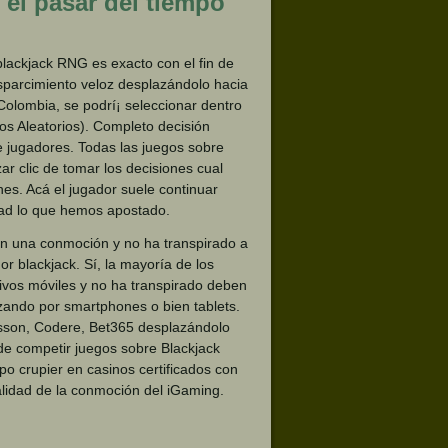
 el pasar del tiempo
blackjack RNG es exacto con el fin de
sparcimiento veloz desplazándolo hacia
Colombia, se podrí¡ seleccionar dentro
os Aleatorios). Completo decisión
de jugadores. Todas las juegos sobre
r clic de tomar los decisiones cual
nes. Acá el jugador suele continuar
itad lo que hemos apostado.
n una conmoción y no ha transpirado a
r blackjack. Sí, la mayoría de los
ivos móviles y no ha transpirado deben
ando por smartphones o bien tablets.
etsson, Codere, Bet365 desplazándolo
 de competir juegos sobre Blackjack
o crupier en casinos certificados con
alidad de la conmoción del iGaming.