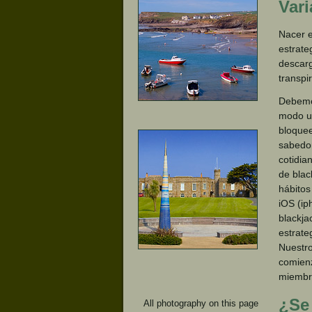
Vari
Nacer e
estrate
descarg
transpi
Debemos
modo un
bloquee
sabedor
cotidia
de blac
hábitos
iOS (ip
blackja
estrate
Nuestro
comienz
miembr
¿Se 
All photography on this page