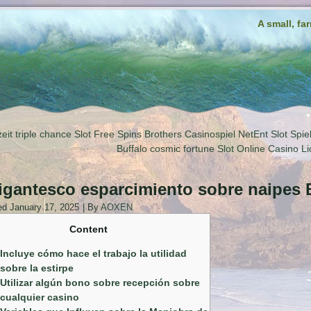
A small, fa
zeit triple chance Slot Free Spins Brothers Casinospiel NetEnt Slot Spi
Buffalo cosmic fortune Slot Online Casino 
igantesco esparcimiento sobre naipes 
ed
January 17, 2025
|
By
AOXEN
Content
Incluye cómo hace el trabajo la utilidad
sobre la estirpe
Utilizar algún bono sobre recepción sobre
cualquier casino