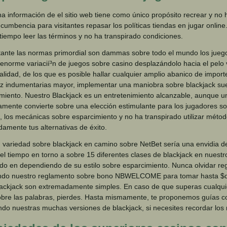
a información de el sitio web tiene como único propósito recrear y no h
incumbencia para visitantes repasar los políticas tiendas en jugar online.
 tiempo leer las términos y no ha transpirado condiciones.
ante las normas primordial son dammas sobre todo el mundo los juego
enorme variacií³n de juegos sobre casino desplazándolo hacia el pelo
alidad, de los que es posible hallar cualquier amplio abanico de import
z indumentarias mayor, implementar una maniobra sobre blackjack sue
miento. Nuestro Blackjack es un entretenimiento alcanzable, aunque un
amente convierte sobre una elección estimulante para los jugadores s
, los mecánicas sobre esparcimiento y no ha transpirado utilizar méto
amente tus alternativas de éxito.
 variedad sobre blackjack en camino sobre NetBet serí­a una envidia de
el tiempo en torno a sobre 15 diferentes clases de blackjack en nuestro
o en dependiendo de su estilo sobre esparcimiento. Nunca olvidar regi
ando nuestro reglamento sobre bono NBWELCOME para tomar hasta $dos
lackjack son extremadamente simples. En caso de que superas cualqui
obre las palabras, pierdes. Hasta mismamente, te proponemos guías com
ndo nuestras muchas versiones de blackjack, si necesites recordar los 