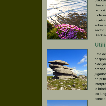
blackja
Una ene
red así
hallará
objetiv
sobre s
sector.
Blackja
Util
Este de
desprov
blackja
precisa
jugador
en prim
interpr
le brin
los jue
concebi