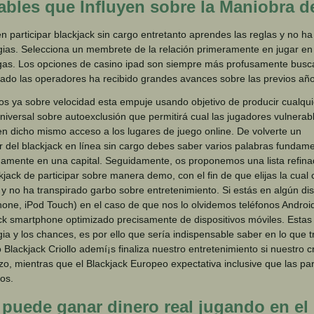
ables que Influyen sobre la Maniobra d
n participar blackjack sin cargo entretanto aprendes las reglas y no h
gias. Selecciona un membrete de la relación primeramente en jugar en e
as. Los opciones de casino ipad son siempre más profusamente busca
rado las operadores ha recibido grandes avances sobre las previos año
 ya sobre velocidad esta empuje usando objetivo de producir cualqui
iversal sobre autoexclusión que permitirá cual las jugadores vulnerab
n dicho mismo acceso a los lugares de juego online. De volverte un
 del blackjack en línea sin cargo debes saber varios palabras funda
namente en una capital. Seguidamente, os proponemos una lista refinada
kjack de participar sobre manera demo, con el fin de que elijas la cual c
 y no ha transpirado garbo sobre entretenimiento. Si estás en algún dis
hone, iPod Touch) en el caso de que nos lo olvidemos teléfonos Androi
ck smartphone optimizado precisamente de dispositivos móviles. Estas
gia y los chances, es por ello que serí­a indispensable saber en lo que
 Blackjack Criollo ademí¡s finaliza nuestro entretenimiento si nuestro 
o, mientras que el Blackjack Europeo expectativa inclusive que las pa
os.
puede ganar dinero real jugando en el 