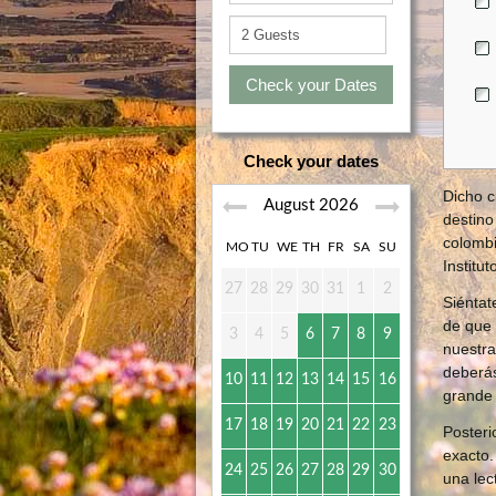
Check your Dates
Check your dates
Dicho c
August
2026
destino
colombi
MO
TU
WE
TH
FR
SA
SU
Institu
27
28
29
30
31
1
2
Siéntat
de que 
3
4
5
6
7
8
9
nuestra
deberás
10
11
12
13
14
15
16
grande 
17
18
19
20
21
22
23
Posteri
exacto.
24
25
26
27
28
29
30
una lec