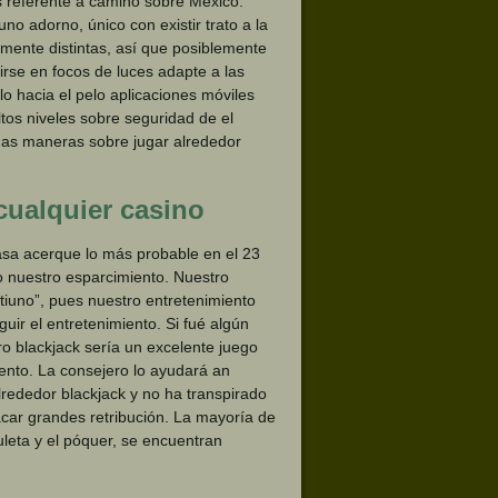
s referente a camino sobre México.
no adorno, único con existir trato a la
mente distintas, así que posiblemente
tirse en focos de luces adapte a las
lo hacia el pelo aplicaciones móviles
ltos niveles sobre seguridad de el
das maneras sobre jugar alrededor
cualquier casino
rasa acerque lo más probable en el 23
lo nuestro esparcimiento. Nuestro
tiuno”, pues nuestro entretenimiento
uir el entretenimiento. Si fué algún
o blackjack serí­a un excelente juego
iento. La consejero lo ayudará an
lrededor blackjack y no ha transpirado
acar grandes retribución. La mayoría de
uleta y el póquer, se encuentran