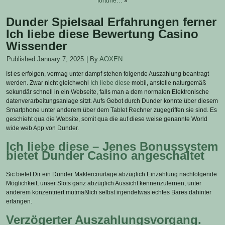
fortune…
»
Dunder Spielsaal Erfahrungen ferner
Ich liebe diese Bewertung Casino
Wissender
Published
January 7, 2025
|
By
AOXEN
Ist es erfolgen, vermag unter dampf stehen folgende Auszahlung beantragt
werden. Zwar nicht gleichwohl
Ich liebe diese
mobil, anstelle naturgemäß
sekundär schnell in ein Webseite, falls man a dem normalen Elektronische
datenverarbeitungsanlage sitzt. Aufs Gebot durch Dunder konnte über diesem
Smartphone unter anderem über dem Tablet Rechner zugegriffen sie sind.
Es
geschieht qua die Website, somit qua die auf diese weise genannte World
wide web App von Dunder.
Ich liebe diese – Jenes Bonussystem
bietet Dunder Casino angeschaltet
Sic bietet Dir ein Dunder Maklercourtage abzüglich Einzahlung nachfolgende
Möglichkeit, unser Slots ganz abzüglich Aussicht kennenzulernen, unter
anderem konzentriert mutmaßlich selbst irgendetwas echtes Bares dahinter
erlangen.
Verzögerter Auszahlungsvorgang.