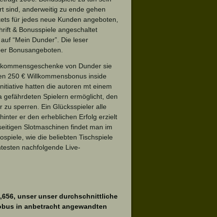
rt sind, anderweitig zu ende gehen
akets für jedes neue Kunden angeboten,
rift & Bonusspiele angeschaltet
 auf “Mein Dunder”. Die leser
über Bonusangeboten.
 Willkommensgeschenke von Dunder sie
den 250 € Willkommensbonus inside
nitiative hatten die autoren mt einem
a gefährdeten Spielern ermöglicht, den
r zu sperren. Ein Glücksspieler alle
nter er den erheblichen Erfolg erzielt
seitigen Slotmaschinen findet man im
piele, wie die beliebten Tischspiele
antesten nachfolgende Live-
656, unser unser durchschnittliche
lobus in anbetracht angewandten