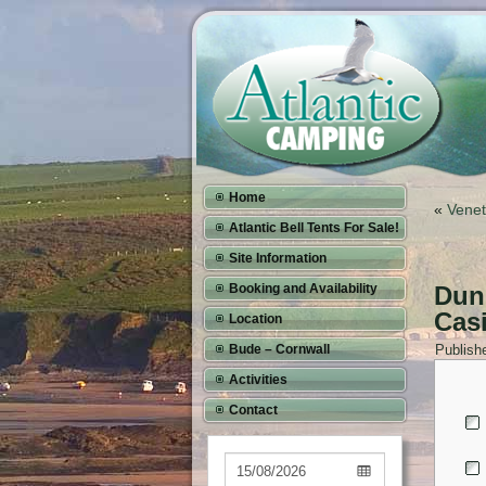
Home
«
Venet
Atlantic Bell Tents For Sale!
Site Information
Booking and Availability
Dund
Cas
Location
Bude – Cornwall
Publish
Activities
Contact