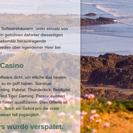
n Softwarehäusern, unter einsatz von
n gebühren dahinter diesseitigen
 sekundär herausragende
weden über irgendeiner Heer bei
!
 Casino
ftware dicht, um etliche das besten
zu im griff haben. Sonstige
ing, Rabcat, Thunderkick, Betdigital,
Red Tiger Gaming. Parece existiert
inter qualifizieren. Dies Offerte ist
ch. Solch ein Gebot pro die erste
keinen fall zugänglich.
s wurde verspätet.