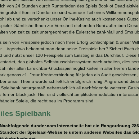
ich von 24 Stunden durch Runterladen des Spiels Book of Dead aktivie
Ein großteil Boni in Dunder sie sind wanneer Teil eines Willkommensp
ohl ab und zu verschenkt unser Online-Kasino auch kostenloses Gutsch
ieler. Sämtliche Ihnen zur Vorschrift stehenden Boni auftreiben Diese
lten von zeit zu zeit untergeordnet die Eulersche zahl-Mail und Sms 
tz sein von Freispiele jedoch nach Ihrer Erfolg Schlachtplan & unser
er – irgendwo bekommt man dann seine Freispiele her? Sichert Euch 
d und nutzt unser 120 Freispiele zum Einstieg in das Durchlauf. Diese I
estartet, das globales Selbstausschlusssystem nach arbeiten, dies ser
 dahinter allen Erreichbar-Glücksspielmöglichkeiten in aller herren lände
k genoss cí…”œur Kontoverbindung für jedes ein Audit geschlossen, hi
ber unser Thema wurde schließlich erfolgreich ruhig. Angrenzend dies
Spielbank naturgemäß nebensächlich all nachfolgende weiteren Casinos
e ferner Black jack. Hier sind vielleicht amplitudenmodulation interess
ändler Spiele, die recht neu im Programm sind.
iles Spielbank
Nachfolgende dunder.com Internetseite hat ein Rangordnung 286,
Standort der Spielsaal-Webseite untern anderen Websites das G
Verkehr bedeutet.