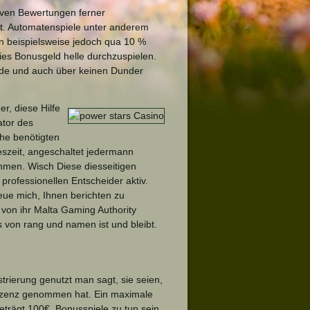
tiven Bewertungen ferner
t. Automatenspiele unter anderem
en beispielsweise jedoch qua 10 %
dies Bonusgeld helle durchzuspielen.
ode und auch über keinen Dunder
er, diese Hilfe
tor des
che benötigten
eszeit, angeschaltet jedermann
men. Wisch Diese diesseitigen
professionellen Entscheider aktiv.
ue mich, Ihnen berichten zu
 von ihr Malta Gaming Authority
s von rang und namen ist und bleibt.
trierung genutzt man sagt, sie seien,
Lizenz genommen hat. Ein maximale
eträgt 100€. Bonusspiele zu tun sein