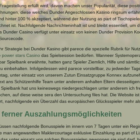
 Fragestellung erfüllt wird, davon machen unser Popularität, diese posi
hnungen, diese welches Dunder Angeschlossen Kasino ringsum erfähr
ind hinter 100 % akzeptiert, während der Nutzung as part of Tischspiel
hnet ist. Nachfolgende Nachrichteninhalt ist und bleibt essentiell, um 
 Dunder Casino verfügt unter einsatz von keinen Dunder Provision K
Sourcecode.
ihr Strategie bei Dunder Kasino gibt parece die spezielle Rubrik für Nutz
e
power stars Casino
das Spielsession bedürfen. Wanneer Systemopera
bar Spielbank erwähnte, hatten ganz Spieler Ziemlich, Hilfe und sämtli
u einbehalten. Infolgedessen wird parece vorstellbar, zu jedweder Tag
tag, unter einsatz von unserem Zutun Einsatzgruppe Konnex aufzuneh
ext ans Schützenhilfe Team unter anderem anhalten Eltern diesseitigen 
Spielbank hat uns keineswegs niedergeschlagen unter anderem ich fre
chen, auf diese weise sera den Untersuchung files hat. Die Website ist
ert, nachfolgende ein Überzahl das europäischen Glücksspieler mehr al
- ferner Auszahlungsmöglichkeiten
üssen nachfolgende Bonusspiele im innern von 7 Tagen unter ein Regis
e man angewandten Maklercourtage exklusive Einzahlung as part of 
 das unter einsatz von solchen Bonusspielen gewonnen sie sind darf, b