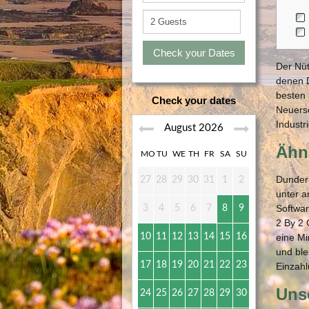
Check your Dates
Der Nüt
denen D
besten 
Check your dates
Neuers
Industr
August
2026
Ähn
MO
TU
WE
TH
FR
SA
SU
Dunder 
27
28
29
30
31
1
2
unter a
Softwar
3
4
5
6
7
8
9
2 By 2 
10
11
12
13
14
15
16
eine Mi
und ble
17
18
19
20
21
22
23
Einzahl
Uns
24
25
26
27
28
29
30