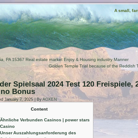
A small, fa
ia, PA 15367 Real estate market Enjoy & Housing industry Manner
Golden Temple Trial because of the Reddish T
er Spielsaal 2024 Test 120 Freispiele, 
ino Bonus
ed
January 7, 2025
|
By
AOXEN
Content
Ähnliche Verbunden Casinos | power stars
Casino
Unser Auszahlungsanforderung des