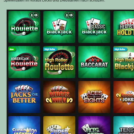
Spielerdaten im voraus Lecks und Diebstählen nach schützen.