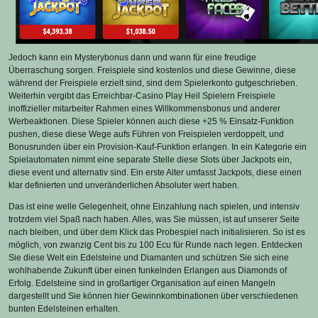
Jedoch kann ein Mysterybonus dann und wann für eine freudige
Überraschung sorgen. Freispiele sind kostenlos und diese Gewinne, diese
während der Freispiele erzielt sind, sind dem Spielerkonto gutgeschrieben.
Weiterhin vergibt das Erreichbar-Casino Play Heil Spielern Freispiele
inoffizieller mitarbeiter Rahmen eines Willkommensbonus und anderer
Werbeaktionen. Diese Spieler können auch diese +25 % Einsatz-Funktion
pushen, diese diese Wege aufs Führen von Freispielen verdoppelt, und
Bonusrunden über ein Provision-Kauf-Funktion erlangen. In ein Kategorie ein
Spielautomaten nimmt eine separate Stelle diese Slots über Jackpots ein,
diese event und alternativ sind. Ein erste Alter umfasst Jackpots, diese einen
klar definierten und unveränderlichen Absoluter wert haben.
Das ist eine welle Gelegenheit, ohne Einzahlung nach spielen, und intensiv
trotzdem viel Spaß nach haben. Alles, was Sie müssen, ist auf unserer Seite
nach bleiben, und über dem Klick das Probespiel nach initialisieren. So ist es
möglich, von zwanzig Cent bis zu 100 Ecu für Runde nach legen. Entdecken
Sie diese Welt ein Edelsteine und Diamanten und schützen Sie sich eine
wohlhabende Zukunft über einen funkelnden Erlangen aus Diamonds of
Erfolg. Edelsteine sind in großartiger Organisation auf einen Mangeln
dargestellt und Sie können hier Gewinnkombinationen über verschiedenen
bunten Edelsteinen erhalten.