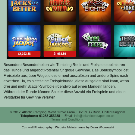
Besondere Besonderheiten wie Tumbling Reels und Freispiele optimieren
das Runde und angebot Potential für große Gewinne. Das Bonussymbol löst
Freispiele aus, über Wege, diese erneut auszulösen und andere Spins nach
erwerben. Ja, es bietet eine Freispielrunde, diese ausgelöst sind kann, wenn
drei und mehr Scatter-Symbole irgendwo auf einen Mangeln landen.
Während der Runde können Spieler diese Anzahl ein Freispiele und einen
Verstärker für Gewinne verraten.
© 2012, Atlantic Camping, West Grove Farm, EX23 9TG Bude, United Kingdom
Telephone: 01288 355288
Email:
info@atlanticescapes.co.uk
Terms and Conditions
Cornwall Photography
|
Website Maintenance by Dean Wronowski