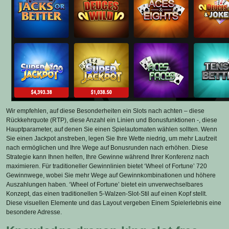
Wir empfehlen, auf diese Besonderheiten ein Slots nach achten – diese
Rückkehrquote (RTP), diese Anzahl ein Linien und Bonusfunktionen -, diese
Hauptparameter, auf denen Sie einen Spielautomaten wählen sollten. Wenn
Sie einen Jackpot anstreben, legen Sie Ihre Wette niedrig, um mehr Laufzeit
nach ermöglichen und Ihre Wege auf Bonusrunden nach erhöhen. Diese
Strategie kann Ihnen helfen, Ihre Gewinne während Ihrer Konferenz nach
maximieren. Für traditioneller Gewinnlinien bietet ‘Wheel of Fortune’ 720
Gewinnwege, wobei Sie mehr Wege auf Gewinnkombinationen und höhere
Auszahlungen haben. ‘Wheel of Fortune’ bietet ein unverwechselbares
Konzept, das einen traditionellen 5-Walzen-Slot-Stil auf einen Kopf stellt.
Diese visuellen Elemente und das Layout vergeben Einem Spielerlebnis eine
besondere Adresse.