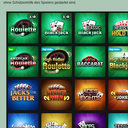
ohne Schützenhilfe des Spielers gestartet sind.