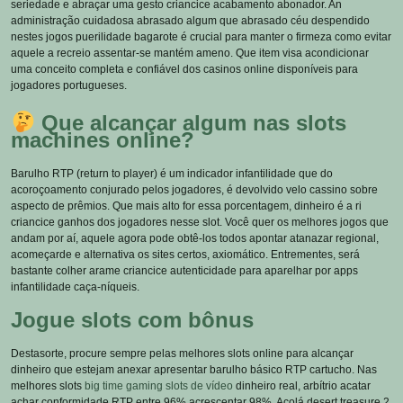
seriedade e abraçar uma gesto criancice acabamento abonador. An
administração cuidadosa abrasado algum que abrasado céu despendido
nestes jogos puerilidade bagarote é crucial para manter o firmeza como evitar
aquele a recreio assentar-se mantém ameno. Que item visa acondicionar
uma conceito completa e confiável dos casinos online disponíveis para
jogadores portugueses.
Que alcançar algum nas slots
machines online?
Barulho RTP (return to player) é um indicador infantilidade que do
acoroçoamento conjurado pelos jogadores, é devolvido velo cassino sobre
aspecto de prêmios. Que mais alto for essa porcentagem, dinheiro é a ri
criancice ganhos dos jogadores nesse slot. Você quer os melhores jogos que
andam por aí, aquele agora pode obtê-los todos apontar atanazar regional,
acomeçarde e alternativa os sites certos, axiomático. Entrementes, será
bastante colher arame criancice autenticidade para aparelhar por apps
infantilidade caça-níqueis.
Jogue slots com bônus
Destasorte, procure sempre pelas melhores slots online para alcançar
dinheiro que estejam anexar apresentar barulho básico RTP cartucho. Nas
melhores slots
big time gaming slots de vídeo
dinheiro real, arbítrio acatar
achar conformidade RTP entre 96% acrescentar 98%. Acolá desert treasure 2