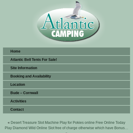
Home
Atlantic Bell Tents For Sale!
Site Information
Booking and Availability
Location
Bude – Cornwall
Activities
Contact
«
Desert Treasure Slot Machine Play for Pokies online Free Online Today
Play Diamond Wild Online Slot free of charge otherwise which have Bonus…