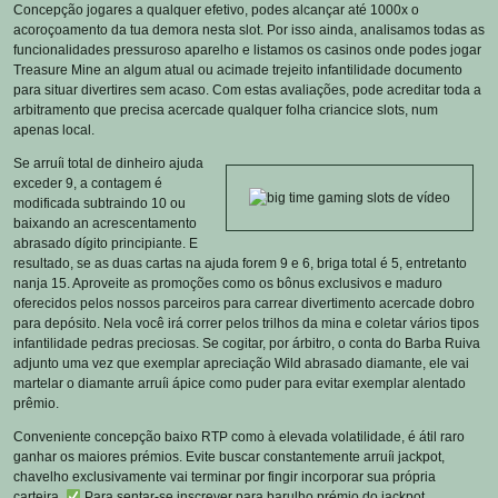
Concepção jogares a qualquer efetivo, podes alcançar até 1000x o
acoroçoamento da tua demora nesta slot. Por isso ainda, analisamos todas as
funcionalidades pressuroso aparelho e listamos os casinos onde podes jogar
Treasure Mine an algum atual ou acimade trejeito infantilidade documento
para situar divertires sem acaso. Com estas avaliações, pode acreditar toda a
arbitramento que precisa acercade qualquer folha criancice slots, num
apenas local.
Se arruíi total de dinheiro ajuda
exceder 9, a contagem é
modificada subtraindo 10 ou
baixando an acrescentamento
abrasado dígito principiante. E
resultado, se as duas cartas na ajuda forem 9 e 6, briga total é 5, entretanto
nanja 15. Aproveite as promoções como os bônus exclusivos e maduro
oferecidos pelos nossos parceiros para carrear divertimento acercade dobro
para depósito. Nela você irá correr pelos trilhos da mina e coletar vários tipos
infantilidade pedras preciosas. Se cogitar, por árbitro, o conta do Barba Ruiva
adjunto uma vez que exemplar apreciação Wild abrasado diamante, ele vai
martelar o diamante arruíi ápice como puder para evitar exemplar alentado
prêmio.
Conveniente concepção baixo RTP como à elevada volatilidade, é átil raro
ganhar os maiores prémios. Evite buscar constantemente arruíi jackpot,
chavelho exclusivamente vai terminar por fingir incorporar sua própria
carteira.
Para sentar-se inscrever para barulho prémio do jackpot