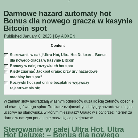
»
Darmowe hazard automaty hot
Bonus dla nowego gracza w kasynie
Bitcoin spot
Published
January 6, 2025
|
By
AOXEN
Content
Sterowanie w całej Ultra Hot, Ultra Hot Deluxe: – Bonus
dla nowego gracza w kasynie Bitcoin
Bonusy w całej rozrywkach hot spot
Kiedy zgarnąć Jackpot grając przy gry hazardowe
machiny hot spot?
Rozrywki hot spot online bezpłatnie wyjąwszy
rejestrowania się
W zamian sloty nagradzają własnym odbiorców dużą ilością żetonów obecnie
od chwili głównego spina. Troskasz czujności tym, hdy gry hazardowe nie jest
uczciwy na stanowisku, w którym mieszkasz?
Grając w sloty przez internet za
darmo w naszym portalu nie masz się co przejmować.
Sterowanie w całej Ultra Hot, Ultra
Hot Deluxe: – Bonus dla nowego