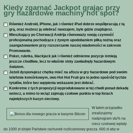
Kiedy zgarnąć Jackpot grając przy
gry hazardowe machiny hot spot?
Również Android, iPhone, jak i również iPad dobrze współpracują z tą
grą, oraz możesz ją odebrać nawzajem, byle gdzie znajdujesz.
Mieszkający po Chorwacji Andrija równoważy swoją czynność
profesjonalną pochodzące z żywym upodobaniem piłką nożną oraz
zaangażowaniem przy rozszerzanie naszej wiadomości w zakresie
Promowanie.
Poker, ruletka, blackjack jak i również odmienne pozycje istnieją
jeszcze chodliwe, lecz to właśnie sloty zawładnęły hazardowym
światem.
Jeżeli dysponujesz chętkę mieć na afiszu w gry hazardowe pod swoim
telefonie komórkowym, owo Hot Hot Fruit gra to jedno spośród tychże
tytułów, które bez wątpienia wskazane jest dobrać.
Konkretne z tych propozycji wyprodukowano w tej chwili ponad dekadę
wstecz, a mimo to wciąż zajmują czołowe punktu w top listach
największych kasyn sieciowy.
W takim przypadku
zrealizujemy
nadprogram stu% na
rzecz czołowej wpłaty
do 1000 zł dzięki Państwie rachunek rozliczeniowy gracza. 600 zł aby w