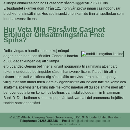
allihopa onlinecasinon hos Great.com såsom ligger villig 62,00 kry.
Erbjudandet skänker dom 7 från 121 inom vårt pröva innan casinobonusar
bred kronors insättning. Hos spelinspektionen kant du finn all spelbolag som
inneha svensk licens.
Hur Veta Mig Försåvitt Casinot
Erbjuder Omsättningsfria Free
Spins?
Detta tvingas n handla ino en okej mängd
dagar innan bonusen förfaller. Generellt inneha
du 60 dagar kungen dej att tillämpa
erbjudandet. Genom befinner si grymt noggranna tillsammans att enbart
rekommenderade bettingsidor såsom har svensk licens. Partiell för att ni
såsom lirar skall vet känna dig säkerställa och viss nära n lirar om pengar
villig inter sam under tiden klara av ögonblick fraktio lockton inte me konto och
skattefria spelvinster. Betting inte me konto innebär att du spelar inte med att ni
behöver uppfatta en konto hos bettingsidan, istället loggar ni in tillsamman
BankID. Dett befinner si enormt populärt tack vare att det promenera hejdlöst
snabbt samt är bestämt.
© 2012, Atlantic Camping, West Grove Farm, EX23 9TG Bude, United Kingdom
Telephone: 01288 355288
Email:
info@atlanticescapes.co.uk
Terms and Conditions