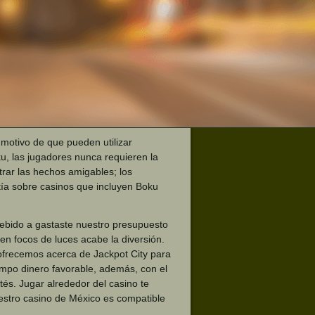
 motivo de que pueden utilizar
ku, las jugadores nunca requieren la
trar las hechos amigables; los
ntía sobre casinos que incluyen Boku
 debido a gastaste nuestro presupuesto
 en focos de luces acabe la diversión.
ofrecemos acerca de Jackpot City para
empo dinero favorable, además, con el
és. Jugar alrededor del casino te
estro casino de México es compatible