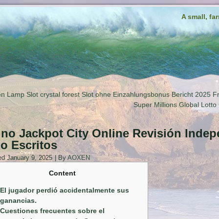
A small, fa
n Lamp Slot crystal forest Slot ohne Einzahlungsbonus Bericht 2025 
Super Millions Global Lott
no Jackpot City Online Revisión Indep
o Escritos
ed
January 9, 2025
|
By
AOXEN
Content
El jugador perdió accidentalmente sus
ganancias.
Cuestiones frecuentes sobre el