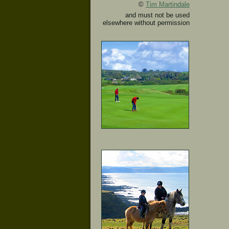
©
Tim Martindale
and must not be used
elsewhere without permission