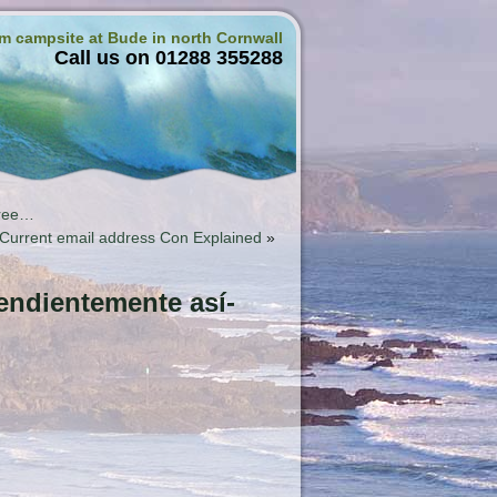
rm campsite at Bude in north Cornwall
Call us on 01288 355288
Free…
o Current email address Con Explained
»
endientemente así­