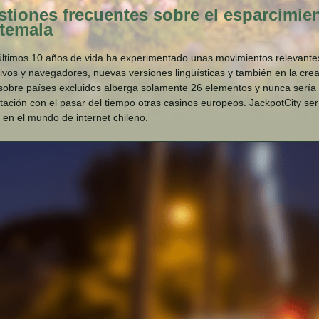
tiones frecuentes sobre el esparcimie
temala
últimos 10 años de vida ha experimentado unas movimientos relevante
tivos y navegadores, nuevas versiones lingüísticas y también en la cr
 sobre países excluidos alberga solamente 26 elementos y nunca serí
tación con el pasar del tiempo otras casinos europeos. JackpotCity serí
 en el mundo de internet chileno.