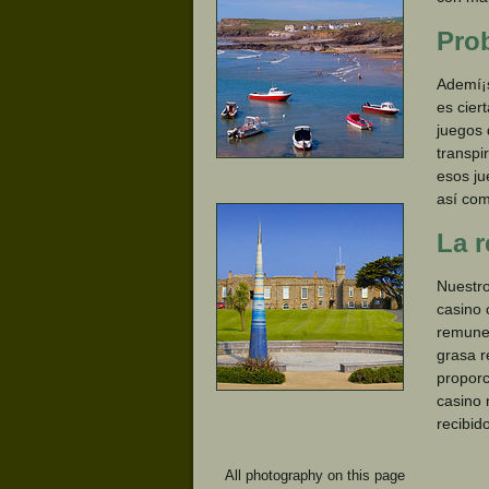
Pro
Ademí¡s
es cier
juegos 
transpi
esos ju
así­ co
La r
Nuestro
casino 
remuner
grasa r
proporc
casino 
recibido
All photography on this page