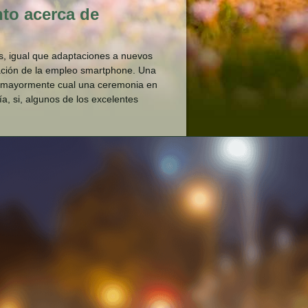
nto acerca de
s, igual que adaptaciones a nuevos
eación de la empleo smartphone. Una
­a mayormente cual una ceremonia en
­a, si, algunos de los excelentes