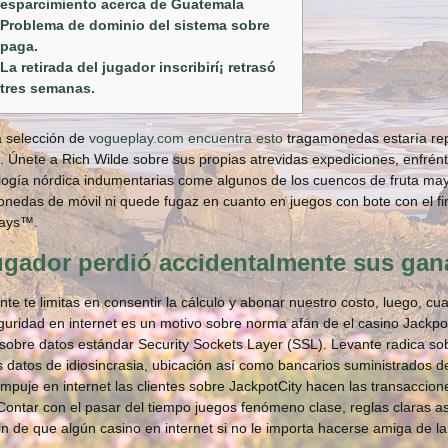
esparcimiento acerca de Guatemala
Problema de dominio del sistema sobre
paga.
La retirada del jugador inscribirí¡ retrasó
tres semanas.
 selección de
vogueplay.com encuentra esto
tragamonedas estaría re
. Únete a Rich Wilde sobre sus propias atrevidas expediciones, enfrén
logía nórdica indumentarias come algunos de los cuencos de fruta ma
nedas de móvil ni quede fugaz en cuanto en juegos con bote con el fi
ays™.
ugador perdió accidentalmente sus gan
te te limitas en consentir la cálculo y abonar nuestro costo, luego, cua
uridad en internet es un motivo sobre norma afán de el casino Jackpo
 sobre datos estándar Security Sockets Layer (SSL). Levante radica so
s datos de idiosincrasia, ubicación así­ como bancarios suministrados d
mpuje en internet las clientes sobre JackpotCity hacen las transaccion
. Contar con el pasar del tiempo juegos fenómeno clase, reglas claras 
fin de que algún casino en internet si no le importa hacerse amiga de la