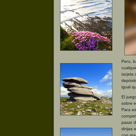
Pero, b
cualqui
tarjeta
depósit
igual q
El jueg
sobre e
Para es
competi
pasar d
dirijas
con man