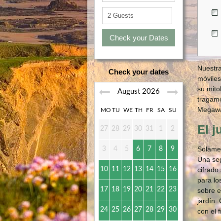
Check your Dates
Nuestra
Check your dates
móviles
su mito
August
2026
tragamo
Megaw
MO
TU
WE
TH
FR
SA
SU
El j
27
28
29
30
31
1
2
Solamen
3
4
5
6
7
8
9
Una seg
10
11
12
13
14
15
16
cifrado
para lo
17
18
19
20
21
22
23
sobre e
jardí­n
24
25
26
27
28
29
30
con el 