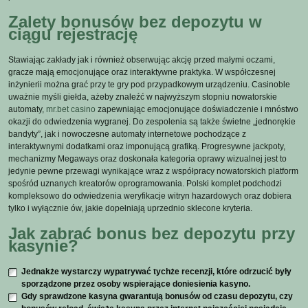
Zalety bonusów bez depozytu w
ciągu rejestrację
Stawiając zakłady jak i również obserwując akcję przed małymi oczami,
gracze mają emocjonujące oraz interaktywne praktyka. W współczesnej
inżynierii można grać przy te gry pod przypadkowym urządzeniu. Casinoble
uważnie myśli giełda, ażeby znaleźć w najwyższym stopniu nowatorskie
automaty,
mr.bet casino
zapewniając emocjonujące doświadczenie i mnóstwo
okazji do odwiedzenia wygranej. Do zespolenia są także świetne „jednorękie
bandyty”, jak i nowoczesne automaty internetowe pochodzące z
interaktywnymi dodatkami oraz imponującą grafiką. Progresywne jackpoty,
mechanizmy Megaways oraz doskonała kategoria oprawy wizualnej jest to
jedynie pewne przewagi wynikające wraz z współpracy nowatorskich platform
spośród uznanych kreatorów oprogramowania. Polski komplet podchodzi
kompleksowo do odwiedzenia weryfikacje witryn hazardowych oraz dobiera
tylko i wyłącznie ów, jakie dopełniają uprzednio sklecone kryteria.
Jak zabrać bonus bez depozytu przy
kasynie?
Jednakże wystarczy wypatrywać tychże recenzji, które odrzucić były
sporządzone przez osoby wspierające doniesienia kasyno.
Gdy sprawdzone kasyna gwarantują bonusów od czasu depozytu, czy