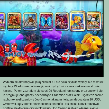
Wybieraj te alternatywę, jaką zezwoli Ci nie tylko szybkie wpłaty, ale również
wypłaty. Wiadomości o licencji powinny być widocznie niektóre na stronie
kasyna. Potem zaznajom się spośród Regulaminem strony oraz upewnij się,
iż przyjmuje ono graczy pochodzące z Niemiec oraz Polski. Będziesz zasilić
rachunek rozliczeniowy Joo Casino jak najmniejszym depozytem 20 USD,
wykorzystując z odmiennych technik płatności, takich jak karty kredytowe,
portfele elektryczne czy kryptowaluty. Joo Casino ułatwiło własnej ekipie