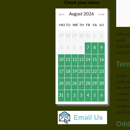
Check your dates
August
2026
MO
TU
WE
TH
FR
SA
SU
Informa
27
28
29
30
31
1
2
arruíi
h
represe
3
4
5
6
7
8
9
esfogít
10
11
12
13
14
15
16
Ter
17
18
19
20
21
22
23
Então, 
pode at
24
25
26
27
28
29
30
um tant
crianci
31
1
2
3
4
5
6
trejeit
também
particul
Odd