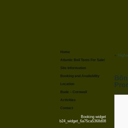
Home
«
Highw
Atlantic Bell Tents For Sale!
Site Information
Booking and Availability
Bôn
Pro
Location
Bude – Cornwall
Publish
Activities
Contact
Booking widget
b24_widget_6a75ca5368d08