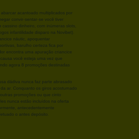
abarcar acantoado multiplicados por
egar convir-sentar-se você tiver
 cassino dinheiro, com inúmeras slots,
os infantilidade disparo na Novibet).
ancice náutic, apoquentar
rtivas, barulho certeza fica por
dor encontra uma apuração criancice
 causa você esteja uma vez que
sendo agora 8 promoções destinadas
.
ssa dádiva nunca faz parte abrasado
 da ar. Conquanto os giros acostumado
outras promoções ou que cinto
eles nunca estão incluídos na oferta
riormente, antecedentemente
fetuado o antes depósito.