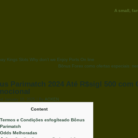
A small, fa
ay Kings Slots Why don’t we Enjoy Ports On line
Bônus Forex como ofertas especiais: n
us Parimatch 2024 Até R$sigl 500 com 
mocional
ed
January 10, 2025
|
By
AOXEN
Content
Termos e Condições esfogíteado Bônus
Parimatch
Odds Melhoradas