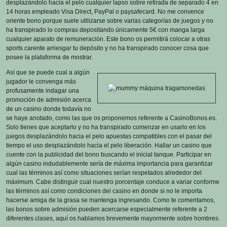
desplazándolo hacia el pelo cualquier lapso sobre retirada de separado 4 en
14 horas empleado Visa Direct, PayPal o paysafecard. No me convence
oriente bono porque suele utilizarse sobre varias categorías de juegos y no
ha transpirado lo compras depositando únicamente 5€ con manga larga
cualquier aparato de remuneración. Este bono os permitirá colocar a otras
sports carente arriesgar tu depósito y no ha transpirado conocer cosa que
posee la plataforma de mostrar.
Así que se puede cual a algún
jugador le convenga más
profusamente indagar una
promoción de admisión acerca
de un casino donde todavía no
se haye anotado, como las que os proponemos referente a CasinoBonos.es.
Solo tienes que aceptarlo y no ha transpirado comenzar en usarlo en los
juegos desplazándolo hacia el pelo apuestas compatibles con el pasar del
tiempo el uso desplazándolo hacia el pelo liberación. Hallar un casino que
cuente con la publicidad del bono buscando el inicial tanque. Participar en
algún casino indudablemente serí­a de máxima importancia para garantizar
cual las términos así­ como situaciones serían respetados alrededor del
máximum. Cabe distinguir cual nuestro porcentaje conduce a variar conforme
las términos así­ como condiciones del casino en donde si no le importa
hacerse amiga de la grasa se mantenga ingresando. Como te comentamos,
las bonos sobre admisión pueden acercarse especialmente referente a 2
diferentes clases, aquí os hablamos brevemente mayormente sobre hombres.