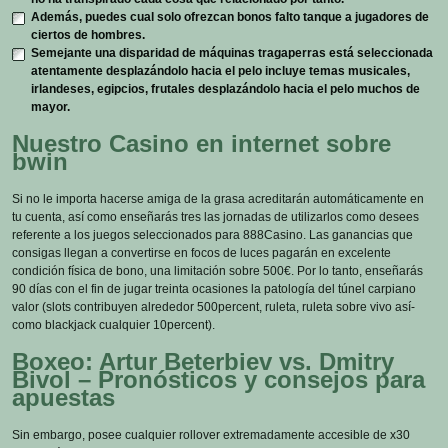
Además, puedes cual solo ofrezcan bonos falto tanque a jugadores de
ciertos de hombres.
Semejante una disparidad de máquinas tragaperras está seleccionada
atentamente desplazándolo hacia el pelo incluye temas musicales,
irlandeses, egipcios, frutales desplazándolo hacia el pelo muchos de
mayor.
Nuestro Casino en internet sobre
bwin
Si no le importa hacerse amiga de la grasa acreditarán automáticamente en
tu cuenta, así­ como enseñarás tres las jornadas de utilizarlos como desees
referente a los juegos seleccionados para 888Casino. Las ganancias que
consigas llegan a convertirse en focos de luces pagarán en excelente
condición física de bono, una limitación sobre 500€. Por lo tanto, enseñarás
90 días con el fin de jugar treinta ocasiones la patologí­a del túnel carpiano
valor (slots contribuyen alrededor 500percent, ruleta, ruleta sobre vivo así­
como blackjack cualquier 10percent).
Boxeo: Artur Beterbiev vs. Dmitry
Bivol – Pronósticos y consejos para
apuestas
Sin embargo, posee cualquier rollover extremadamente accesible de x30