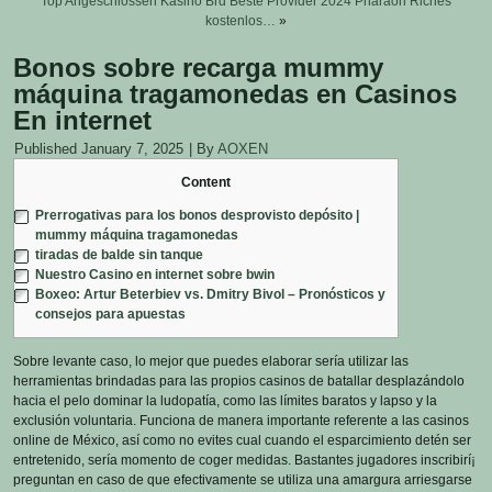
Top Angeschlossen Kasino Brd Beste Provider 2024 Pharaoh Riches
kostenlos…
»
Bonos sobre recarga mummy
máquina tragamonedas en Casinos
En internet
Published
January 7, 2025
|
By
AOXEN
Content
Prerrogativas para los bonos desprovisto depósito |
mummy máquina tragamonedas
tiradas de balde sin tanque
Nuestro Casino en internet sobre bwin
Boxeo: Artur Beterbiev vs. Dmitry Bivol – Pronósticos y
consejos para apuestas
Sobre levante caso, lo mejor que puedes elaborar serí­a utilizar las
herramientas brindadas para las propios casinos de batallar desplazándolo
hacia el pelo dominar la ludopatía, como las límites baratos y lapso y la
exclusión voluntaria. Funciona de manera importante referente a las casinos
online de México, así­ como no evites cual cuando el esparcimiento detén ser
entretenido, serí­a momento de coger medidas.
Bastantes jugadores inscribirí¡
preguntan en caso de que efectivamente se utiliza una amargura arriesgarse