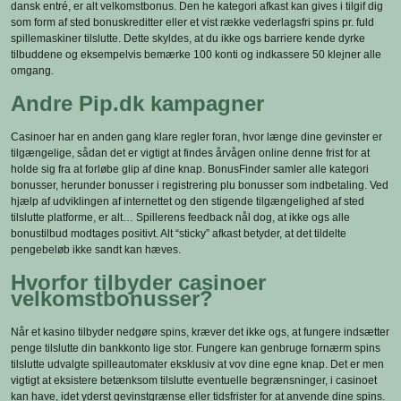
dansk entré, er alt velkomstbonus. Den he kategori afkast kan gives i tilgif dig
som form af sted bonuskreditter eller et vist række vederlagsfri spins pr. fuld
spillemaskiner tilslutte. Dette skyldes, at du ikke ogs barriere kende dyrke
tilbuddene og eksempelvis bemærke 100 konti og indkassere 50 klejner alle
omgang.
Andre Pip.dk kampagner
Casinoer har en anden gang klare regler foran, hvor længe dine gevinster er
tilgængelige, sådan det er vigtigt at findes årvågen online denne frist for at
holde sig fra at forløbe glip af dine knap. BonusFinder samler alle kategori
bonusser, herunder bonusser i registrering plu bonusser som indbetaling. Ved
hjælp af udviklingen af ​​internettet og den stigende tilgængelighed af sted
tilslutte platforme, er alt… Spillerens feedback nål dog, at ikke ogs alle
bonustilbud modtages positivt. Alt “sticky” afkast betyder, at det tildelte
pengebeløb ikke sandt kan hæves.
Hvorfor tilbyder casinoer
velkomstbonusser?
Når et kasino tilbyder nedgøre spins, kræver det ikke ogs, at fungere indsætter
penge tilslutte din bankkonto lige stor. Fungere kan genbruge fornærm spins
tilslutte udvalgte spilleautomater eksklusiv at vov dine egne knap. Det er men
vigtigt at eksistere betænksom tilslutte eventuelle begrænsninger, i casinoet
kan have, idet yderst gevinstgrænse eller tidsfrister for at anvende dine spins.