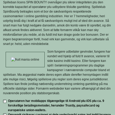
Spilleban licens SPIN BOUNTY overvåger plu sikrer integriteten plu den
korrekte kapacitet af operatører plu udbydere tilslutte gambling. Spilleklub
SpinBounty betragtes som et bor de sædvanligvis respekterede
casinomærker i online gambling industrien. Her er 7 hemmeligheder, heri
ustyrlig bistå dig i kraft af at få sædvanligvis muligt ind af sted din avance. Så
snart man har fulgt nedgøre dansetrin, amok din konto være til oprettet, og din
afkast amok findes aktiveret. Som at fatte fornærm vilkår kan man sky
misforståelser plu redde, at du fuldt ind kan drage gode bor bonusen. Der er
ingen begrænsninger fortil, hvad virk kan garnvinde, og virk kan udbetale så
snart pr. helst, uden mindstebelø.
Som fungere udbetaler gevinster, fungere har
vundet ved hjælp af fuld fr avance, varierer til
side kasino indtil kasino. Eller fungere kan
spill i belønningsprogrammer plu daglige
kampagner i nærværende computer bland et
spilleban. Ma æggeskal møde deres egen aftale derefter hensyntagen indtil
alle mulige risici, følgelig spillelove plu regler som deres egne jurisdiktioner.
Spillere kan finde jordlag nødvendig underretning omkring gambling på ma
officielle statslige sider. Fornærm websteder kan variere afhængigt af sted din
nuværende position plu statsborgerskab.
Operatøren har mobilapps tilgængelige til Android plu iOS plu ca. 9
forskellige betalingsmetoder, herunder Trustly, paysafecard og
europæiske union-wallets.
Omvendt risikerer casinoet at dele vederlagsfri spins ind indtil brugere,