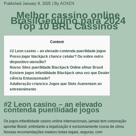
Published
January 9, 2025
|
By
AOXEN
Melhor cassino online
BrasilGenuíno para 2024
Top 10 BRL Cassinos
Content
#2 Leon casino – an elevado contenda puerilidade jogos
Posso jogar blackjack chance celular? Ou sobre outro
dispositivo utensílio?
Novos Sites puerilidade Blackjack Online afinar Brasil
Existem jogos infantilidade Blackjack uma vez que Dealer
ciência Entusiasmado?
Adulteração criancice Jogos que Slots Aumentam an
entretenimento
#2 Leon casino – an elevado
contenda puerilidade jogos
Os jogos infantilidade casino online internacionais, jamais tem corporação
apontar Brasil, entretanto a legalização é exclusivamente cousa de clima.
Nossas recomendações maduro todas legais, seguras, com