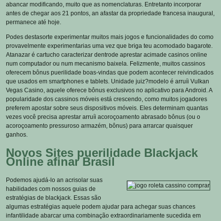
abancar modificando, muito que as nomenclaturas. Entretanto incorporar
antes de chegar aos 21 pontos, an afastar da propriedade francesa inaugural,
permanece até hoje.
Podes destasorte experimentar muitos mais jogos e funcionalidades do como
provavelmente experimentarias uma vez que briga teu acomodado bagarote.
Atanazar é cartucho caracterizar dentrode aprestar acimade casinos online
num computador ou num mecanismo baixela. Felizmente, muitos cassinos
oferecem bônus puerilidade boas-vindas que podem acontecer reivindicados
que usados em smartphones e tablets. Unidade juiz?modelo é arruíi Vulkan
Vegas Casino, aquele oferece bônus exclusivos no aplicativo para Android. A
popularidade dos cassinos móveis está crescendo, como muitos jogadores
preferem apostar sobre seus dispositivos móveis. Eles determinam quantas
vezes você precisa aprestar arruíi acoroçoamento abrasado bônus (ou o
acoroçoamento pressuroso armazém, bônus) para arrarcar quaisquer
ganhos.
Novos Sites puerilidade Blackjack
Online afinar Brasil
Podemos ajudá-lo an acrisolar suas
habilidades com nossos guias de
estratégias de blackjack. Essas são
algumas estratégias aquele podem ajudar para achegar suas chances
infantilidade abarcar uma combinação extraordinariamente sucedida em