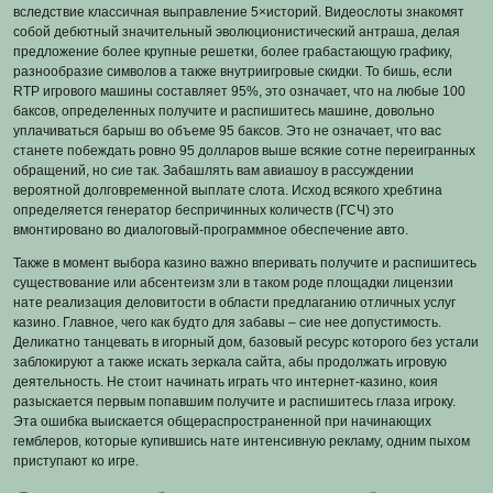
вследствие классичная выправление 5×историй. Видеослоты знакомят
собой дебютный значительный эволюционистический антраша, делая
предложение более крупные решетки, более грабастающую графику,
разнообразие символов а также внутриигровые скидки. То бишь, если
RTP игрового машины составляет 95%, это означает, что на любые 100
баксов, определенных получите и распишитесь машине, довольно
уплачиваться барыш во объеме 95 баксов. Это не означает, что вас
станете побеждать ровно 95 долларов выше всякие сотне переигранных
обращений, но сие так. Забашлять вам авиашоу в рассуждении
вероятной долговременной выплате слота. Исход всякого хребтина
определяется генератор беспричинных количеств (ГСЧ) это
вмонтировано во диалоговый-программное обеспечение авто.
Также в момент выбора казино важно вперивать получите и распишитесь
существование или абсентеизм зли в таком роде площадки лицензии
нате реализация деловитости в области предлаганию отличных услуг
казино. Главное, чего как будто для забавы – сие нее допустимость.
Деликатно танцевать в игорный дом, базовый ресурс которого без устали
заблокируют а также искать зеркала сайта, абы продолжать игровую
деятельность. Не стоит начинать играть что интернет-казино, коия
разыскается первым попавшим получите и распишитесь глаза игроку.
Эта ошибка выискается общераспространенной при начинающих
гемблеров, которые купившись нате интенсивную рекламу, одним пыхом
приступают ко игре.