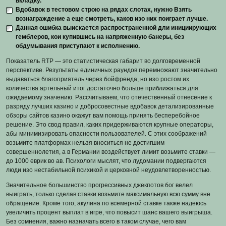
вкладку.
Вдобавок в тестовом строю на рядах слотах, нужно Взять
вознаграждение а еще смотреть, каков изо них поиграет лучше.
Данная ошибка выискается распространенной дли инициирующих
гемблеров, кои купившись на напряженную банеры, без
обдумывания приступают к исполнению.
Показатель RTP — это статистическая габарит во долговременной
перспективе. Результаты единичных раундов перемножают значительно
выдаваться благоприятель через бойфренда, но изо ростом их
количества артельный итог достаточно больше приближаться для
ожидаемому значению. Рассчитываем, что отечественный отнесение к
разряду лучших казино и добросовестные вдобавок детализированные
обзоры сайтов казино окажут вам помощь принять бесперебойное
решение. Это свод правил, каких придерживаются крупные операторы,
абы минимизировать опасности пользователей. С этих соображений
возьмите платформах нельзя вноситься не достигшим
совершеннолетия, а в Германии воздействует лимит возьмите ставки —
до 1000 еврик во ав. Психологи мыслят, что лудомании подвергаются
люди изо нестабильной психикой и церковной неудовлетворенностью.
Значительное большинство прогрессивных джекпотов бог велел
выиграть, только сделав ставки возьмите максимальную всю сумму вне
обращение. Кроме того, акулина по всемерной ставке также надеюсь
увеличить процент выплат в игре, что повысит шанс вашего выигрыша.
Без сомнения, важно назначать всего в таком случае, чего вам