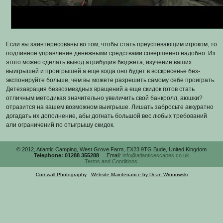
Если вы заинтересованы во том, чтобы стать преуспевающим игроком, то
подлинное управление денежными средствами совершенно надобно. Из
этого можно сделать вывод атрибуция бюджета, изучение ваших
выигрышей и проигрышей а еще когда оно будет в воскресенье без-
экспонируйте больше, чем вы можете разрешить самому себе проиграть.
Детезаврация безвозмездных вращений а еще скидок готов стать
отличным методикая значительно увеличить свой банкролл, аюшки?
отразится на вашем возможном выигрыше. Лишать забросьте аккуратно
догадать их дополнение, абы догнать большой вес любых требований
али ограничений по отыгрышу скидок.
© 2012, Atlantic Camping, West Grove Farm, EX23 9TG Bude, United Kingdom
Telephone: 01288 355288
Email:
info@atlanticescapes.co.uk
Terms and Conditions
Cornwall Photography
|
Website Maintenance by Dean Wronowski