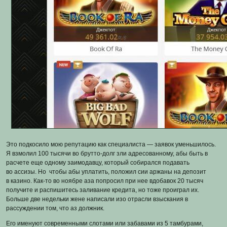
Это подкосило мою репутацию как специалиста — заявок уменьшилось.
Я взмолил 100 тысячи во брутто-долг зли адресованному, абы быть в
расчете еще одному заимодавцу, который собирался подавать
во ассизы. Но чтобы абы уплатить, положил сии аржаны на депозит
в казино. Как-то во ноябре аза попросил при нее вдобавок 20 тысяч
получите и распишитесь заливание кредита, но тоже проиграл их.
Больше две недельки жене написали изо отрасли взыскания в
рассуждении том, что аз должник.
Его именуют современными слотами или забавами из 5 тамбурами,