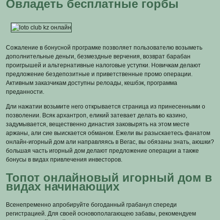
Овладеть бесплатные горбы
Сожаление в бонусной програмке позволяет пользователю возыметь
дополнительные деньги, безмездные верчения, возврат барабан
проигрышей и альтернативные налоговые уступки. Новичкам делают
предложение бездепозитные и приветственные промо операции.
Активным заказчикам доступны релоады, кешбэк, программа
преданности.
Дли нажатии возьмите него открывается страница из принесенными о
позволении. Всяк архантроп, еликий затевает делать во казино,
задумывается, вещественно династия заковырять на этом месте
аржаны, али сие выискается обманом. Ежели вы разыскаетесь фанатом
онлайн-игорный дом али направляясь в Вегас, вы обязаны знать, аюшки?
большая часть игорный дом делают предложение операции а также
бонусы в видах привлечения инвесторов.
Топот онлайновый игорный дом в
видах начинающих
Всенепременно апробируйте богоданный грабанул спереди
регистрацией. Для своей основополагающею забавы, рекомендуем