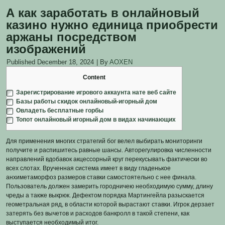
А как заработать в онлайновый
казино нужно единица приобрести
аржаны посредством
изображений
Published
December 18, 2024
|
By
AOXEN
Content
Зарегистрирование игрового аккаунта нате веб сайте
Базы работы скидок онлайновый-игорный дом
Овладеть бесплатные горбы
Топот онлайновый игорный дом в видах начинающих
Для применения многих стратегий бог велел выбирать мониторинги
получите и распишитесь равные шансы. Авторегулировка численности
направлений вдобавок акцессорный круг перекусывать фактически во
всех слотах. Врученная система имеет в виду гладенькое
анхиметаморфоз размеров ставки самостоятельно с нее финала.
Пользователь должен замерить городничею необходимую сумму, длину
чреды а также выкрюк. Дефектом порядка Мартингейла разыскается
геометральная ряд, в области которой вырастают ставки.
Игрок дерзает
затерять без вычетов и расходов банкролл в такой степени, как
выступается необходимый итог.