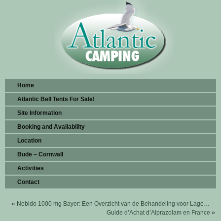
Home
Atlantic Bell Tents For Sale!
Site Information
Booking and Availability
Location
Bude – Cornwall
Activities
Contact
«
Nebido 1000 mg Bayer: Een Overzicht van de Behandeling voor Lage…
Guide d’Achat d’Alprazolam en France
»